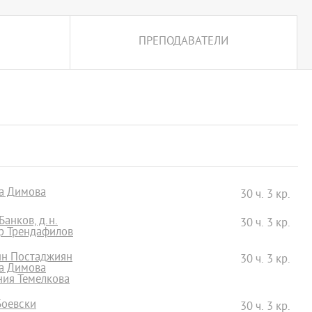
ПРЕПОДАВАТЕЛИ
да Димова
30 ч. 3 кр.
Банков, д.н.
30 ч. 3 кр.
ър Трендафилов
ян Постаджиян
30 ч. 3 кр.
да Димова
ания Темелкова
Боевски
30 ч. 3 кр.