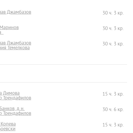
слав Джамбазов
30 ч. 3 кр.
 Маринов
30 ч. 3 кр.
ва
слав Джамбазов
30 ч. 3 кр.
ания Темелкова
да Димова
15 ч. 3 кр.
ър Трендафилов
Банков, д.н.
30 ч. 6 кр.
ър Трендафилов
 Копева
15 ч. 3 кр.
Боевски