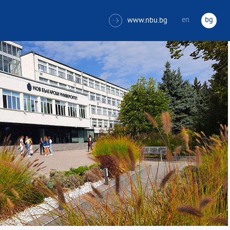
en
bg
www.nbu.bg
