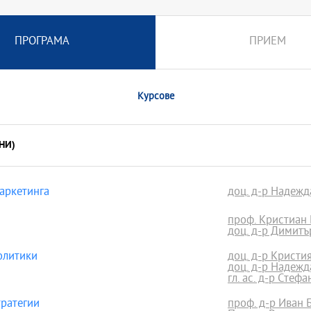
ПРОГРАМА
ПРИЕМ
Курсове
НИ)
аркетинга
доц. д-р Надеж
проф. Кристиан 
доц. д-р Димит
олитики
доц. д-р Кристи
доц. д-р Надеж
гл. ас. д-р Стеф
ратегии
проф. д-р Иван 