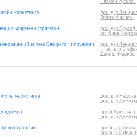
Пламен Русков
нлайн маркетинга
доц. д-р Венци
Георги Малчев
енция: Фирмени стратегии
доц. д-р Едуард
ас. Мина Косто
новации (Business Design for Innovation)
доц. д-р Венци
гл. ас. д-р Стеф
Даниел Марков
ие на маркетинга
доц. д-р Надеж
доц. д-р Димит
мениджмънт
проф. Кристиан 
доц. д-р Димит
гови стратегии
проф. д-р Диана
проф. д-р Иван 