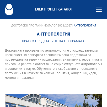
ЕЛЕКТРОНЕН КАТАЛОГ
ДОКТОРСКИ ПРОГРАМИ - КАТАЛОГ 2026/2027
| АНТРОПОЛОГИЯ
АНТРОПОЛОГИЯ
КРАТКО ПРЕДСТАВЯНЕ НА ПРОГРАМАТА:
Докторската програма по антропология е с изследователска
насоченост. Тя осигурява специализирана подготовка за
провеждане на теренни изследвания, аналитична, теоретична и
приложна работа в областта на социокултурната антропология
и социалните науки. Обучението е съобразено с последните
постижения в науките за човека - понятия, концепции, идеи,
методи и практики.