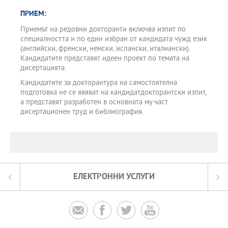
ПРИЕМ:
Приемът на редовни докторанти включва изпит по
специалността и по един избран от кандидата чужд език
(английски, френски, немски, испански, италиански).
Кандидатите представят идеен проект по темата на
дисертацията.
Кандидатите за докторантура на самостоятелна
подготовка не се явяват на кандидатдокторантски изпит,
а представят разработен в основната му част
дисертационен труд и библиография.
ЕЛЕКТРОННИ УСЛУГИ



