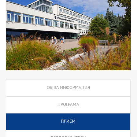
парадигма, възприета от най-успешните организации през 21
век.
Обучението се провежда на български език, като се предлага в
редовна форма, осигуряваща гъвкав процес на учене за
работещи професионалисти.
Мисията на програмата е: 1) да формира следващо поколение
ръководители - лидери визионери, които ръководят етично, с
интегритет и иновации, създавайки устойчиво бъдеще; 2) да
развие ръководители, които съчетават технологична
осведоменост, социална отговорност и умения да вдъхновяват
промяна; 3) да насърчи критично мислене, адаптивност и
холистичен подход към управлението, с фокус върху
устойчивото развитие и позитивния социален и икономически
ефект.
ОБЩА ИНФОРМАЦИЯ
Стратегически цели на програмата са:
1. Развитие на цялостна лидерска осъзнатост, чрез стимулиране
ПРОГРАМА
на саморефлексия, емоционална интелигентност и етична
отговорност.
ПРИЕМ
2. Формиране на умения за колективно лидерство и развитие
на екипно сътрудничество, мрежово мислене и вземане на
решения в динамична среда.