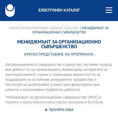
ЕЛЕКТРОНЕН КАТАЛОГ
МАГИСТЪРСКИ ПРОГРАМИ - КАТАЛОГ 2026/2027
| МЕНИДЖМЪНТ ЗА
ОРГАНИЗАЦИОННО СЪВЪРШЕНСТВО
МЕНИДЖМЪНТ ЗА ОРГАНИЗАЦИОННО
СЪВЪРШЕНСТВО
КРАТКО ПРЕДСТАВЯНЕ НА ПРОГРАМАТА:
Организационното съвършенство е цялостен, системен подход
към дейността на организацията, балансиращ интересите на
заинтересованите страни и повишаващ вероятността за
поддържане на устойчиво конкурентно предимство и
постигане на дълготрайни успехи чрез фокусирани към
клиента и изпълнявани перфектно дейности.
"Мениджмънт за организационно съвършенство" (МОС) е
първата и единствената магистърска програма в България,
фокусирана върху съвкупността от съвременни подходи,
прочети още
техники и култура на мениджмънта, обединени от концепциите
на "Организационното съвършенство" (ОС). ОС е управленската