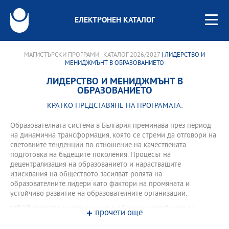
ЕЛЕКТРОНЕН КАТАЛОГ
МАГИСТЪРСКИ ПРОГРАМИ - КАТАЛОГ 2026/2027
| ЛИДЕРСТВО И
МЕНИДЖМЪНТ В ОБРАЗОВАНИЕТО
ЛИДЕРСТВО И МЕНИДЖМЪНТ В
ОБРАЗОВАНИЕТО
КРАТКО ПРЕДСТАВЯНЕ НА ПРОГРАМАТА:
Образователната система в България преминава през период
на динамична трансформация, която се стреми да отговори на
световните тенденции по отношение на качествената
подготовка на бъдещите поколения. Процесът на
децентрализация на образованието и нарастващите
изисквания на обществото засилват ролята на
образователните лидери като фактори на промяната и
устойчиво развитие на образователните организации.
МП “Лидерство и мениджмънт в образованието” цели да
прочети още
подкрепи бъдещи и настоящи образователни лидери в
изграждането на широк кръг от компетентности, необходими