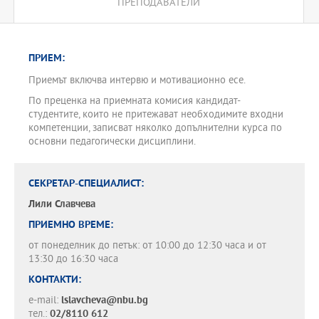
ПРЕПОДАВАТЕЛИ
сферата на образователното лидерство и мениджмънт и е в
съответствие с нормативната база в България по отношение на
профила и отговорностите на училищните лидери.
За да могат да се обучават в програмата, кандидатите трябва
ПРИЕМ:
да притежават ОКС “бакалавър” или ОКС “магистър”.
Кандидатите, дипломирани по специалности, които не са от
Приемът включва интервю и мотивационно есе.
професионални направления 1.2. „Педагогика“ или 1.3.
По преценка на приемната комисия кандидат-
„Педагогика на обучението по...“, или от други професионални
студентите, които не притежават необходимите входни
направления с придобита квалификация “учител”, записват
компетенции, записват няколко допълнителни курса по
няколко допълнителни курса по преценка на департамента.
основни педагогически дисциплини.
СЕКРЕТАР-СПЕЦИАЛИСТ:
Лили Славчева
ПРИЕМНО ВРЕМЕ:
от понеделник до петък: от 10:00 до 12:30 часа и от
13:30 до 16:30 часа
КОНТАКТИ:
e-mail:
lslavcheva@nbu.bg
тел.:
02/8110 612