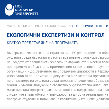
МАГИСТЪРСКИ ПРОГРАМИ - КАТАЛОГ 2026/2027
| ЕКОЛОГИЧНИ ЕКСПЕРТИ
ЕКОЛОГИЧНИ ЕКСПЕРТИЗИ И КОНТРОЛ
КРАТКО ПРЕДСТАВЯНЕ НА ПРОГРАМАТА:
Във връзка с членството на страната ни в ЕС рестрикциите в обл
околната среда нарастват и засягат все повече стопански сектор
на нуждата от специалисти "еколози" в държавната и местна влас
предприятия в областта на промишления, строителния и научния
организации и др. Заемането на определени длъжности в йерхар
изискванията по нормативни документи в областта на преванти
по опазването на околната среда изискват определена образова
знания и умения, получени в съответно образователно ниво. Так
магистърската програма дава възможност за надграждане на зна
студентите в тази област и възможност за широка реализация н
програма студенти и повишаване квалификацията и специализация