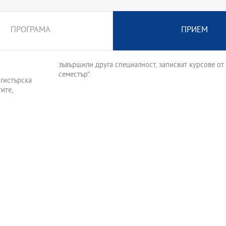
ПРОГРАМА
ПРИЕМ
зъвършили друга специалност, записват курсове от 
семестър".
агистърска
ите,