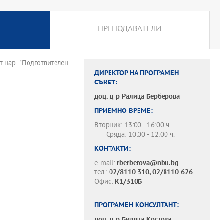
ПРЕПОДАВАТЕЛИ
т.нар. "Подготвителен
ДИРЕКТОР НА ПРОГРАМЕН
СЪВЕТ:
доц. д-р
Ралица Берберова
ПРИЕМНО ВРЕМЕ:
Вторник: 13:00 - 16:00 ч.
Сряда: 10:00 - 12:00 ч.
КОНТАКТИ:
e-mail:
rberberova@nbu.bg
тел.:
02/8110 310, 02/8110 626
Офис:
К1/310Б
ПРОГРАМЕН КОНСУЛТАНТ:
доц. д-р
Биляна Костова