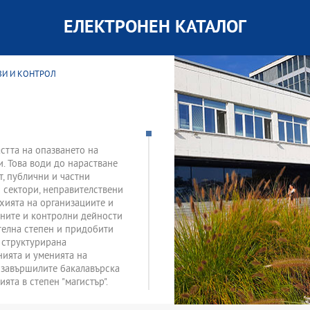
ЕЛЕКТРОНЕН КАТАЛОГ
ЗИ И КОНТРОЛ
астта на опазването на
и. Това води до нарастване
т, публични и частни
 сектори, неправителствени
хията на организациите и
вните и контролни дейности
телна степен и придобити
а структурирана
нията и уменията на
а завършилите бакалавърска
та в степен "магистър".