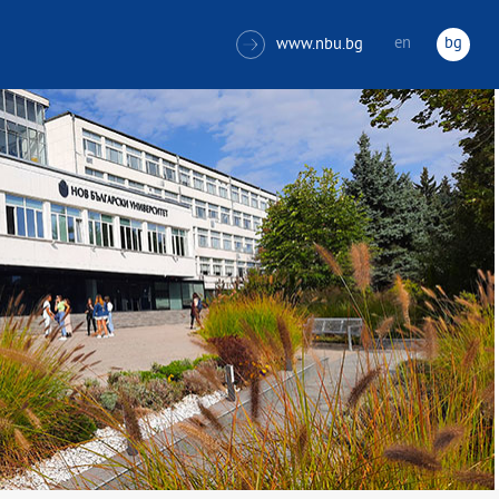
en
bg
www.nbu.bg
