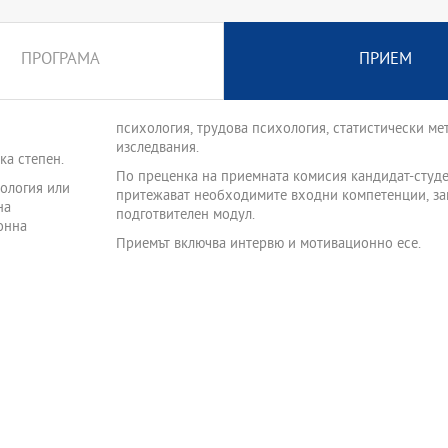
ПРОГРАМА
ПРИЕМ
психология, трудова психология, статистически ме
изследвания.
ка степен.
По преценка на приемната комисия кандидат-студе
хология или
притежават необходимите входни компетенции, за
на
подготвителен модул.
онна
Приемът включва интервю и мотивационно есе.