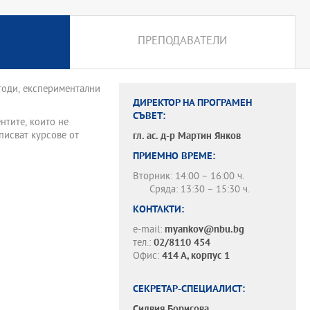
ПРЕПОДАВАТЕЛИ
тоди, експериментални
ДИРЕКТОР НА ПРОГРАМЕН
СЪВЕТ:
нтите, които не
писват курсове от
гл. ас. д-р
Мартин Янков
ПРИЕМНО ВРЕМЕ:
Вторник: 14:00 – 16:00 ч.
Сряда: 13:30 – 15:30 ч.
КОНТАКТИ:
e-mail:
myankov@nbu.bg
тел.:
02/8110 454
Офис:
414 А, корпус 1
СЕКРЕТАР-СПЕЦИАЛИСТ:
Силвия Борисова