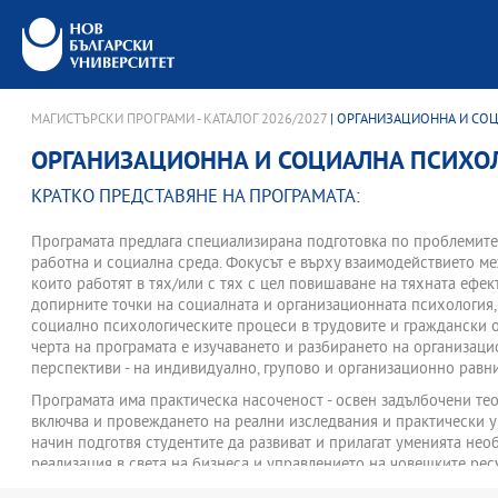
МАГИСТЪРСКИ ПРОГРАМИ - КАТАЛОГ 2026/2027
| ОРГАНИЗАЦИОННА И СО
ОРГАНИЗАЦИОННА И СОЦИАЛНА ПСИХО
КРАТКО ПРЕДСТАВЯНЕ НА ПРОГРАМАТА:
Програмата предлага специализирана подготовка по проблемите
работна и социална среда. Фокусът е върху взаимодействието ме
които работят в тях/или с тях с цел повишаване на тяхната ефек
допирните точки на социалната и организационната психология,
социално психологическите процеси в трудовите и граждански 
черта на програмата е изучаването и разбирането на организац
перспективи - на индивидуално, групово и организационно равн
Програмата има практическа насоченост - освен задълбочени тео
включва и провеждането на реални изследвания и практически у
начин подготвя студентите да развиват и прилагат уменията не
реализация в света на бизнеса и управлението на човешките рес
Програмата предлага подготвителни курсове за кандидати от др