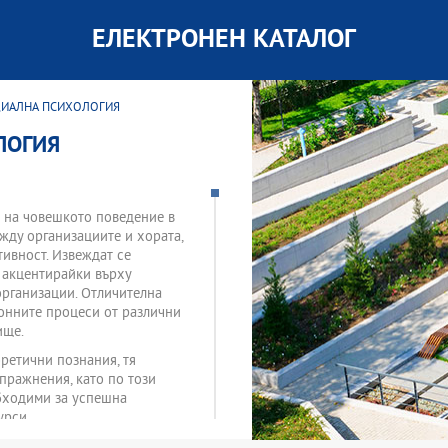
ЕЛЕКТРОНЕН КАТАЛОГ
ЦИАЛНА ПСИХОЛОГИЯ
ЛОГИЯ
 на човешкото поведение в
жду организациите и хората,
тивност. Извеждат се
 акцентирайки върху
организации. Отличителна
ионните процеси от различни
ище.
ретични познания, тя
пражнения, като по този
обходими за успешна
урси.
уги образователни области.