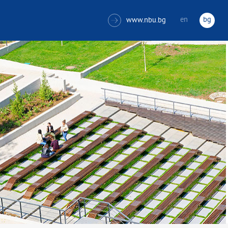
en
bg
www.nbu.bg
