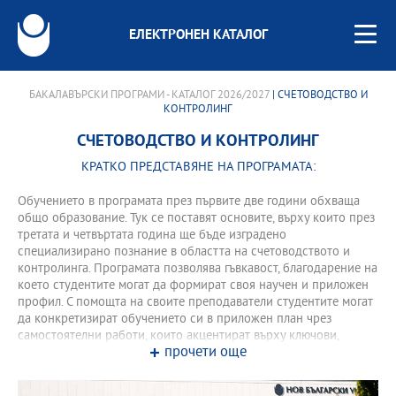
ЕЛЕКТРОНЕН КАТАЛОГ
БАКАЛАВЪРСКИ ПРОГРАМИ - КАТАЛОГ 2026/2027
| СЧЕТОВОДСТВО И
КОНТРОЛИНГ
СЧЕТОВОДСТВО И КОНТРОЛИНГ
КРАТКО ПРЕДСТАВЯНЕ НА ПРОГРАМАТА:
Обучението в програмата през първите две години обхваща
общо образование. Тук се поставят основите, върху които през
третата и четвъртата година ще бъде изградено
специализирано познание в областта на счетоводството и
контролинга. Програмата позволява гъвкавост, благодарение на
което студентите могат да формират своя научен и приложен
профил. С помощта на своите преподаватели студентите могат
да конкретизират обучението си в приложен план чрез
самостоятелни работи, които акцентират върху ключови,
прочети още
актуални въпроси от съвременната счетоводна практика. След
завършване студентите ще владеят езика на бизнеса –
счетоводството, благодарение на който ще разбират