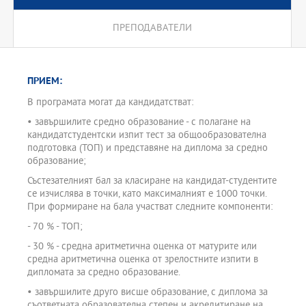
ПРЕПОДАВАТЕЛИ
ПРИЕМ:
В програмата могат да кандидатстват:
• завършилите средно образование - с полагане на
кандидатстудентски изпит тест за общообразователна
подготовка (ТОП) и представяне на диплома за средно
образование;
Състезателният бал за класиране на кандидат-студентите
се изчислява в точки, като максималният е 1000 точки.
При формиране на бала участват следните компоненти:
- 70 % - ТОП;
- 30 % - средна аритметична оценка от матурите или
средна аритметична оценка от зрелостните изпити в
дипломата за средно образование.
• завършилите друго висше образование, с диплома за
съответната образователна степен и акредитиране на