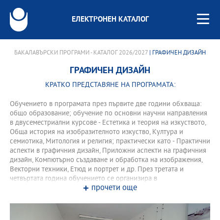
ЕЛЕКТРОНЕН КАТАЛОГ
БАКАЛАВЪРСКИ ПРОГРАМИ - КАТАЛОГ 2026/2027
| ГРАФИЧЕН ДИЗАЙН
ГРАФИЧЕН ДИЗАЙН
КРАТКО ПРЕДСТАВЯНЕ НА ПРОГРАМАТА:
Обучението в програмата през първите две години обхваща:
общо образование; обучение по основни научни направления
в двусеместриални курсове - Естетика и теория на изкуството,
Обща история на изобразителното изкуство, Култура и
семиотика, Митология и религия; практически като - Практични
аспекти в графичния дизайн, Приложни аспекти на графичния
дизайн, Компютърно създаване и обработка на изображения,
Векторни техники, Етюд и портрет и др. През третата и
четвъртата година обучението се организира в
прочети още
специализирани аудиторни курсове към програмата,
тренингови учебни форми и стажове.