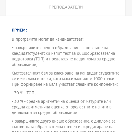
ПРЕПОДАВАТЕЛИ
ПРИЕМ:
В програмата могат да кандидатстват:
• завършилите средно образование - с полагане на
кандидатстудентски изпит тест за общообразователна
подготовка (ТОП) и представяне на диплома за средно
образование;
Състезателният бал за класиране на кандидат-студентите
се изчислява в точки, като максималният е 1000 точки.
При формиране на бала участват следните компоненти:
- 70 % - ТОП;
- 30 % - средна аритметична оценка от матурите или
средна аритметична оценка от зрелостните изпити в
дипломата за средно образование.
• завършилите друго висше образование, с диплома за
съответната образователна степен и акредитиране на