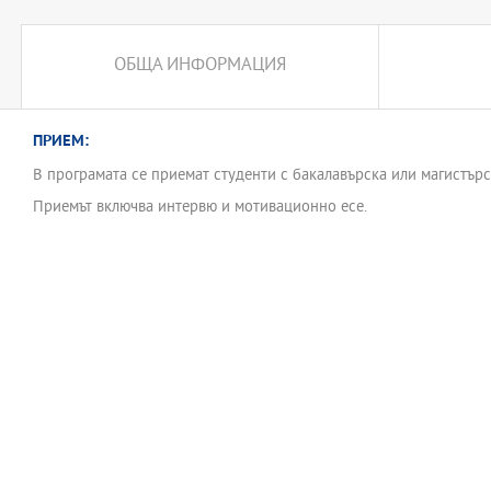
управленски и лидерски практики в медицината, правно регулир
както и управление на информационните потоци в здравния сек
специализирани софтуерни решения.
ОБЩА ИНФОРМАЦИЯ
ПРИЕМ:
В програмата се приемат студенти с бакалавърска или магистърс
Приемът включва интервю и мотивационно есе.