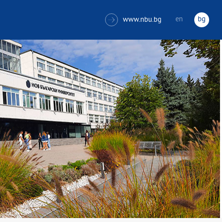
en
bg
www.nbu.bg
