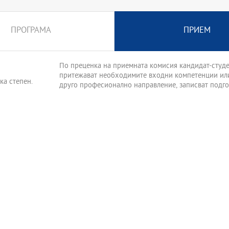
ане в здравеопазването,
тор посредством
ПРОГРАМА
ПРИЕМ
По преценка на приемната комисия кандидат-студе
притежават необходимите входни компетенции или 
ка степен.
друго професионално направление, записват подго