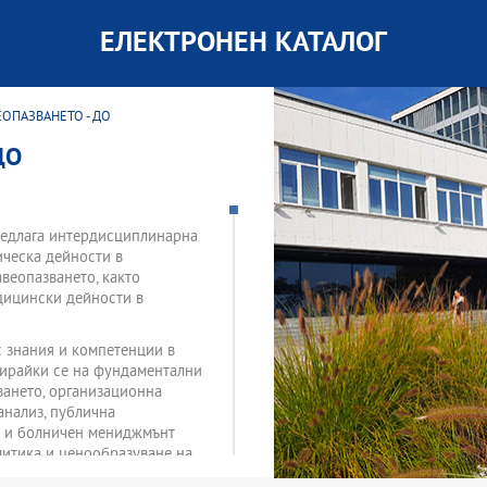
ЕЛЕКТРОНЕН КАТАЛОГ
ЕОПАЗВАНЕТО - ДО
ДО
предлага интердисциплинарна
ическа дейности в
веопазването, както
дицински дейности в
 знания и компетенции в
зирайки се на фундаментални
ването, организационна
анализ, публична
с и болничен мениджмънт
литика и ценообразуване на
 парамедиците, добри