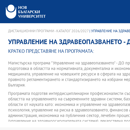
ДИСТАНЦИОННИ ПРОГРАМИ - КАТАЛОГ 2026/2027
| УПРАВЛЕНИЕ НА ЗДРАВ
УПРАВЛЕНИЕ НА ЗДРАВЕОПАЗВАНЕТО - 
КРАТКО ПРЕДСТАВЯНЕ НА ПРОГРАМАТА:
Mагистърска програма "Управление на здравеопазването" - ДО 
подготовка в областта на нормативната, документална и иконом
медицината, управление на човешките ресурси в сферата на здра
правното регламентирането и стандартизирането на избрани ме
България.
Програмата подготвя интердисциплинарни професионалисти със
областта на управлението на съвременните здравни системи, ба
области от науката като: икономика и управление на здравеопаз
психология, управление на риска в здравеопазването, финансов 
администрация, икономика на публичния сектор, лечебен проце
(управление на здравноосигурителната система), лекарствена по
медицинските услуги, администрация и организация на труда на