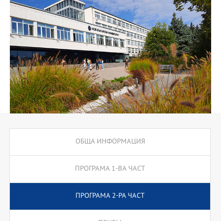
езикови технологии и др. През втората част на програмата се
предлагат две специализации: преводач и учител по чужд език,
които водят до съответната професионална квалификация.
ОБЩА ИНФОРМАЦИЯ
ПРОГРАМА 1-ВА ЧАСТ
ПРОГРАМА 2-РА ЧАСТ