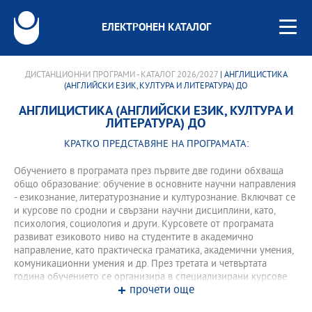
ЕЛЕКТРОНЕН КАТАЛОГ
ДИСТАНЦИОННИ ПРОГРАМИ - КАТАЛОГ 2026/2027
| АНГЛИЦИСТИКА
(АНГЛИЙСКИ ЕЗИК, КУЛТУРА И ЛИТЕРАТУРА) ДО
АНГЛИЦИСТИКА (АНГЛИЙСКИ ЕЗИК, КУЛТУРА И
ЛИТЕРАТУРА) ДО
КРАТКО ПРЕДСТАВЯНЕ НА ПРОГРАМАТА:
Обучението в програмата през първите две години обхваща
общо образование: обучение в основните научни направления
- езикознание, литературознание и културознание. Включват се
и курсове по сродни и свързани научни дисциплини, като,
психология, социология и други. Курсовете от програмата
развиват езиковото ниво на студентите в академично
направление, като практическа граматика, академични умения,
комуникационни умения и др. През третата и четвъртата
година обучението се организира в специализирани курсове
прочети още
към програмата и практически насочени тренингови форми –
практики и стажове, проекти и семинари с използване на