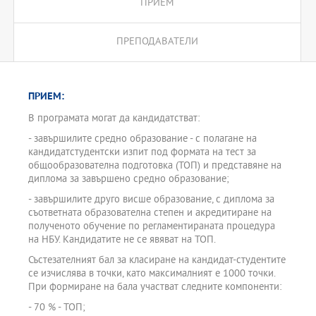
ПРИЕМ
ПРЕПОДАВАТЕЛИ
ПРИЕМ:
В програмата могат да кандидатстват:
- завършилите средно образование - с полагане на
кандидатстудентски изпит под формата на тест за
общообразователна подготовка (ТОП) и представяне на
диплома за завършено средно образование;
- завършилите друго висше образование, с диплома за
съответната образователна степен и акредитиране на
полученото обучение по регламентираната процедура
на НБУ. Кандидатите не се явяват на ТОП.
Състезателният бал за класиране на кандидат-студентите
се изчислява в точки, като максималният е 1000 точки.
При формиране на бала участват следните компоненти:
- 70 % - ТОП;