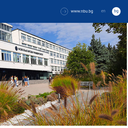
en
bg
www.nbu.bg
