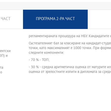
 ЧАСТ
ПРОГРАМА 2-РА ЧАСТ
регламентираната процедура на НБУ. Кандидатите н
Състезателният бал за класиране на кандидат-студе
точки, като максималният е 1000 точки. При форми
дентски
следните компоненти:
ОП) и
- 70 % - ТОП;
- 30 % - средна аритметична оценка от матурите и
та
оценка от зрелостните изпити в дипломата за сред
по