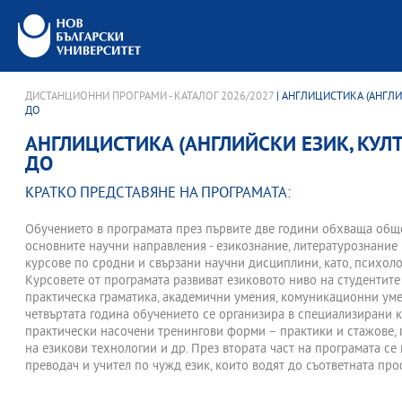
ДИСТАНЦИОННИ ПРОГРАМИ - КАТАЛОГ 2026/2027
| АНГЛИЦИСТИКА (АНГЛИ
ДО
АНГЛИЦИСТИКА (АНГЛИЙСКИ ЕЗИК, КУЛТ
ДО
КРАТКО ПРЕДСТАВЯНЕ НА ПРОГРАМАТА:
Обучението в програмата през първите две години обхваща общ
основните научни направления - езикознание, литературознание 
курсове по сродни и свързани научни дисциплини, като, психолог
Курсовете от програмата развиват езиковото ниво на студентите
практическа граматика, академични умения, комуникационни умен
четвъртата година обучението се организира в специализирани 
практически насочени тренингови форми – практики и стажове, 
на езикови технологии и др. През втората част на програмата се
преводач и учител по чужд език, които водят до съответната п