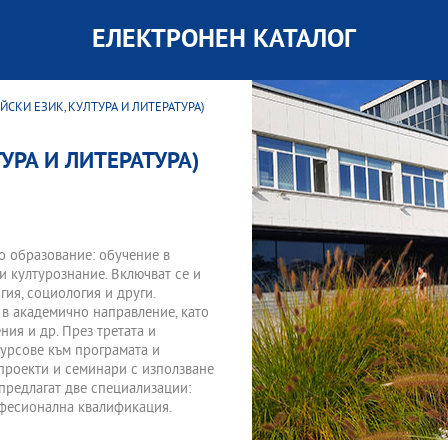
ЕЛЕКТРОНЕН КАТАЛОГ
ЙСКИ ЕЗИК, КУЛТУРА И ЛИТЕРАТУРА)
УРА И ЛИТЕРАТУРА)
о образование: обучение в
и културознание. Включват се и
ия, социология и други.
 в академично направление, като
ия и др. През третата и
курсове към програмата и
проекти и семинари с използване
 предлагат две специализации:
рофесионална квалификация.