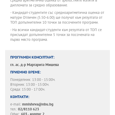
средна аритметична оценка от зрелостните изпити в
дипломата за средно образование.
- Кандидат-студентите със средноаритметична оценка от
матури Отличен (5.50-6.00) ще получат към резултата от
ТОП допълнителни 10 точки за посочените програми.
- На всички кандидат-студенти към резултата от ТОП се
присъждат допълнителни 5 точки за посочената на
първо място програма.
ПРОГРАМЕН КОНСУЛТАНТ:
гл. ас. д-р
Маргарита Мишева
ПРИЕМНО ВРЕМЕ:
Понеделник: 13:00 - 15:00ч.
Вторник: 13:00 - 15:00ч.
Сряда: 15:00 - 17:00ч.
КОНТАКТИ:
e-mail:
mmisheva@nbu.bg
тел.:
02/8110 623
Офис:
603 - корпус 2