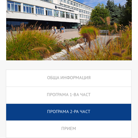
- Управление на туроператорска и турагентска дейност;
- Управление на хотелиерството и ресторантьорството;
- Мениджмънт на културния туризъм
ОБЩА ИНФОРМАЦИЯ
ПРОГРАМА 1-ВА ЧАСТ
ПРОГРАМА 2-РА ЧАСТ
ПРИЕМ