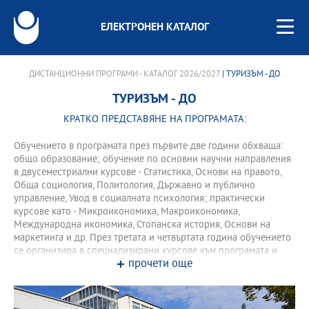
ЕЛЕКТРОНЕН КАТАЛОГ
ДИСТАНЦИОННИ ПРОГРАМИ - КАТАЛОГ 2026/2027
| ТУРИЗЪМ - ДО
ТУРИЗЪМ - ДО
КРАТКО ПРЕДСТАВЯНЕ НА ПРОГРАМАТА:
Обучението в програмата през първите две години обхваща:
общо образование; обучение по основни научни направления
в двусеместриални курсове - Статистика, Основи на правото,
Обща социология, Политология, Държавно и публично
управление, Увод в социалната психология; практически
курсове като - Микроикономика, Макроикономика,
Международна икономика, Стопанска история, Основи на
маркетинга и др. През третата и четвъртата година обучението
се организира в специализирани курсове към програмата и
прочети още
извънаудиторни учебни форми. От четвъртата година
програмата предлага три специализации, които водят до
професионална квалификация: