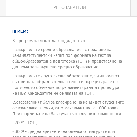
ПРЕПОДАВАТЕЛИ
ПРИЕМ:
В програмата могат да кандидатстват:
- завършилите средно образование - с полагане на
кандидатстудентски изпит под формата на тест за
общообразователна подготовка (ТОП) и представяне на
диплома за завършено средно образование;
- завършилите друго висше образование, с диплома за
съответната образователна степен и акредитиране на
полученото обучение по регламентираната процедура
на НБУ. Кандидатите не се явяват на ТОП.
Състезателният бал за класиране на кандидат-студентите
се изчислява в точки, като максималният е 1000 точки.
При формиране на бала участват следните компоненти:
- 70 % - ТОП;
- 30 % - средна аритметична оценка от матурите или