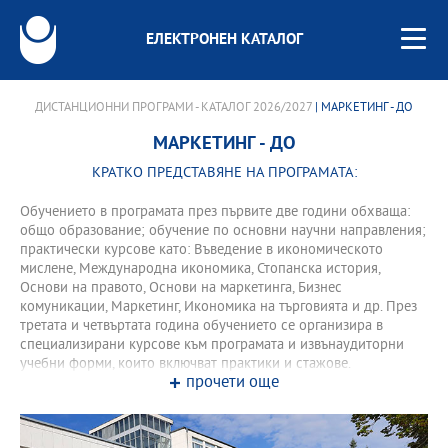
ЕЛЕКТРОНЕН КАТАЛОГ
ДИСТАНЦИОННИ ПРОГРАМИ - КАТАЛОГ 2026/2027
| МАРКЕТИНГ - ДО
МАРКЕТИНГ - ДО
КРАТКО ПРЕДСТАВЯНЕ НА ПРОГРАМАТА:
Обучението в програмата през първите две години обхваща:
общо образование; обучение по основни научни направления;
практически курсове като: Въведение в икономическото
мислене, Международна икономика, Стопанска история,
Основи на правото, Основи на маркетинга, Бизнес
комуникации, Маркетинг, Икономика на търговията и др. През
третата и четвъртата година обучението се организира в
специализирани курсове към програмата и извънаудиторни
учебни форми, които включват практики и стажове.
прочети още
Програмата осигурява възможност за международна
студентска мобилност с университети в Италия, Германия,
Франция, Швейцария, Русия. Завършилите програмата могат
успешно да се реализират професионално като: маркетолози в