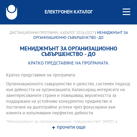
ЕЛЕКТРОНЕН КАТАЛОГ
ДИСТАНЦИОННИ ПРОГРАМИ - КАТАЛОГ 2026/2027
| МЕНИДЖМЪНТ ЗА
ОРГАНИЗАЦИОННО СЪВЪРШЕНСТВО - ДО
МЕНИДЖМЪНТ ЗА ОРГАНИЗАЦИОННО
СЪВЪРШЕНСТВО - ДО
КРАТКО ПРЕДСТАВЯНЕ НА ПРОГРАМАТА:
Кратко представяне на програмата:
Организационното съвършенство е цялостен, системен подход
към дейността на организацията, балансиращ интересите на
заинтересованите страни и повишаващ вероятността за
поддържане на устойчиво конкурентно предимство и
постигане на дълготрайни успехи чрез фокусирани към
клиента и изпълнявани перфектно дейности.
"Мениджмънт за организационно съвършенство" (МОС) е
прочети още
първата и единствената магистърска програма в България,
фокусирана върху съвкупността от съвременни подходи,