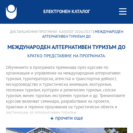
ЕЛЕКТРОНЕН КАТАЛОГ
ДИСТАНЦИОННИ ПРОГРАМИ - КАТАЛОГ 2026/2027
| МЕЖДУНАРОДЕН
АЛТЕРНАТИВЕН ТУРИЗЪМ ДО
МЕЖДУНАРОДЕН АЛТЕРНАТИВЕН ТУРИЗЪМ ДО
КРАТКО ПРЕДСТАВЯНЕ НА ПРОГРАМАТА:
Обучението в програмата преминава през курсове по
организация и управление на международния алтернативен
туризъм, туроператорска, агенстка и транспортна дейност,
екскурзоводство и туристическа анимация, екотуризъм,
геоложки туризъм, културен и религиозен туризъм, селски
туризъм, винен туризъм, екстремен туризъм и др. Тренинговите
курсове включват семинари, разработване на проекти,
практики и теренни проучвания на туристически обекти и
дестинации за алтернативен туризъм.
прочети още
Програмата предлага надграждащ семестър за кандидати с
образователно-квалификационна степен "професионален
бакалавър" по 3.9. Туризъм - те записват допълнително 15