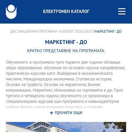
ЕЛЕКТРОНЕН КАТАЛОГ
ДИСТАНЦИОННИ ПРОГРАМИ - КАТАЛОГ 2026/2027
| МАРКЕТИНГ - ДО
МАРКЕТИНГ - ДО
КРАТКО ПРЕДСТАВЯНЕ НА ПРОГРАМАТА:
Обучението в програмата през първите две години обхваща:
общо образование; обучение по основни научни направления;
практически курсове като: Въведение в икономическото
мислене, Международна икономика, Стопанска история,
Основи на правото, Основи на маркетинга, Бизнес
комуникации, Маркетинг, Икономика на търговията и др. През
третата и четвъртата година обучението се организира в
специализирани курсове към програмата и извънаудиторни
учебни форми, които включват практики и стажове.
прочети още
Програмата осигурява възможност за международна
студентска мобилност с университети в Италия, Германия,
Франция, Швейцария, Русия. Завършилите програмата могат
успешно да се реализират професионално като: маркетолози в