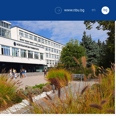
en
bg
www.nbu.bg
