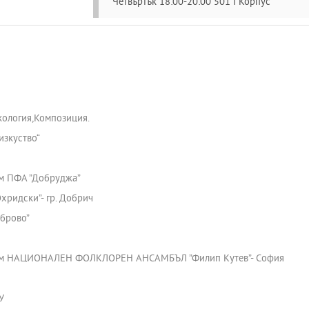
Четвъртък 18:00-20:00 501 I Корпус
кология,Композиция.
изкуство“
към ПФА ”Добруджа”
Охридски”- гр. Добрич
аброво”
а към НАЦИОНАЛЕН ФОЛКЛОРЕН АНСАМБЪЛ ”Филип Кутев”- София
У