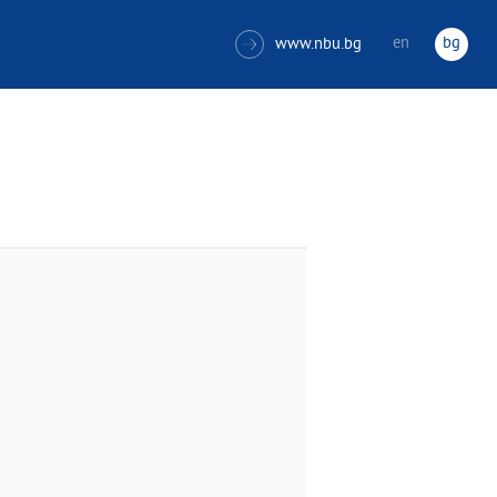
en
bg
www.nbu.bg
