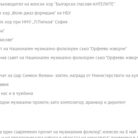
 ръководител на женски хор “Български гласове-АНГЕЛИТЕ”
ен хор „Фолк-джаз формация“ на НБУ
ден хор при НМУ „Л.Пипков“ София
ка“
ласове"
ет на Национален музикално-фолклорен съюз "Орфеево изворче"
лния съвет на Национален музикално-фолклорен съюз "Орфеево извор
 печат на Цар Симеон Велики- златен, награда от Министерството на ку
лавия
 нас и в чужбина
одни музикални проекти, като композитор, аранжор и диригент
 “За един съвременен прочит на музикалния фолклор”, изнесен на 8