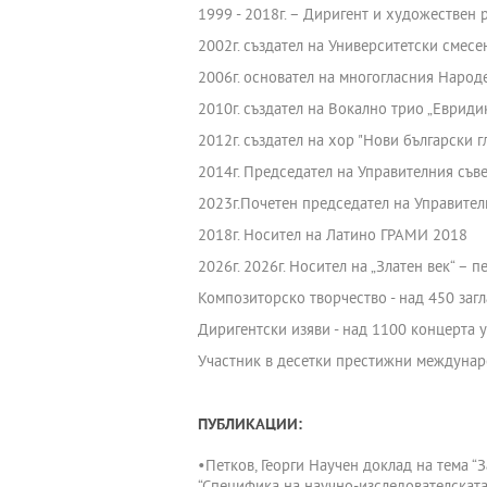
1999 - 2018г. – Диригент и художествен
2002г. създател на Университетски смес
2006г. основател на многогласния Наро
2010г. създател на Вокално трио „Евриди
2012г. създател на хор "Нови български г
2014г. Председател на Управителния съв
2023г.Почетен председател на Управите
2018г. Носител на Латино ГРАМИ 2018
2026г. 2026г. Носител на „Златен век“ –
Композиторско творчество - над 450 заг
Диригентски изяви - над 1100 концерта у
Участник в десетки престижни междунар
ПУБЛИКАЦИИ:
•Петков, Георги Научен доклад на тема