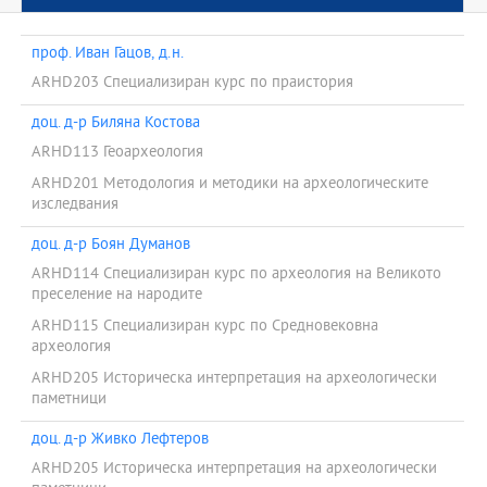
проф. Иван Гацов, д.н.
ARHD203 Специализиран курс по праистория
доц. д-р Биляна Костова
ARHD113 Геоархеология
ARHD201 Методология и методики на археологическите
изследвания
доц. д-р Боян Думанов
ARHD114 Специализиран курс по археология на Великото
преселение на народите
ARHD115 Специализиран курс по Средновековна
археология
ARHD205 Историческа интерпретация на археологически
паметници
доц. д-р Живко Лефтеров
ARHD205 Историческа интерпретация на археологически