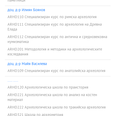
паметници
доц. д-р Илиян Боянов
ARHD110 Специализиран курс по римска археология
ARHD111 Специализиран курс по археология на Древна
Елада
ARHD112 Специализиран курс по антична и средновековна
нумизматика
ARHD201 Методология и методики на археологическите
изследвания
доц. д-р Майя Василева
ARHD109 Специализиран курс по анатолийска археология
..... .....
ARHD120 Археологическа школа по праистория
ARHD221 Археологическа школа по анализ на костен
материал
ARHD222 Археологическа школа по тракийска археология
ARHD321 Школа по археометрия