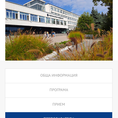
фундаменталните концепции на "Организационното
съвършенство" (ОС). ОС е управленската парадигма, възприета
от най-успешните организации в началото на 21 век.
Мисията на програмата е свързана с подготовката на
мениджъри - лидери, способни да управляват и да използват
ресурсите на организацията ефективно в условията на
динамичния и непредсказуем 21-ви век.
МП МОС e проектирана в съответствие с международните
стандарти за компетентност в областта на мениджмънта и
лидерството, и с изискванията, заложени в европейския модел
за съвършенство. Тя отчита най-новите постижения на
теорията и практиката в тази област. Насочена е към
формиране на знания, разбиране, способности и нагласи за
разработване, внедряване и усъвършенстване на системи,
ОБЩА ИНФОРМАЦИЯ
процеси, продукти и услуги.
За да постигне своята мисия, МП МОС се отличава с:
ПРОГРАМА
1. Иновативна структура и съдържание, следващи актуалните
тенденции в обучението и развитието на мениджъри и лидери
ПРИЕМ
2. Учебен процес, насочен към обучаващия се
3. Технология на обучение, подпомагаща работата на студента