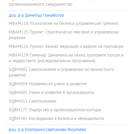
организационното съвършенство
доц. д-р Димитър Панайотов
MBAM118 Психология на бизнеса (управленски тренинг)
MBAM125 Проект: Стратегическо мислене и управленски
решения
MBAM126 Проект: Бизнес медиация и водене на преговори
MBAM129 Семинар: Динамика на екипа, груповите процеси
и лидерството (изследователски проучвания)
SQBM002 Самопознание и управление на личностното
развитие
SQBM004 Управленско учене и развитие
SQBM005 Учене и развитие в организацията
SQBM011 Самопознание
SQBM277 Лидерство и организационна култура
SQBM381 Изследвания в бизнеса и мениджмънта
доц. д-р Екатерина Цветанова-Георгиева