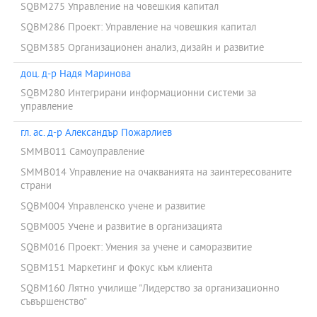
SQBM275 Управление на човешкия капитал
SQBM286 Проект: Управление на човешкия капитал
SQBM385 Организационен анализ, дизайн и развитие
доц. д-р Надя Маринова
SQBM280 Интегрирани информационни системи за
управление
гл. ас. д-р Александър Пожарлиев
SMMB011 Самоуправление
SMMB014 Управление на очакванията на заинтересованите
страни
SQBM004 Управленско учене и развитие
SQBM005 Учене и развитие в организацията
SQBM016 Проект: Умения за учене и саморазвитие
SQBM151 Маркетинг и фокус към клиента
SQBM160 Лятно училище "Лидерство за организационно
съвършенство"