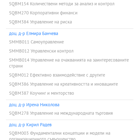
SQBM154 Количествени методи за анализ и контрол
SQBM270 Корпоративни финанси
SQBM384 Управление на риска
доц. д-р Елмира Банчева
SMMB011 Самоуправление
SMMB012 Управленски контрол
SMMB014 Управление на очакванията на заинтересованите
страни
SQBM012 Ефективно взаимодействие с другите
SQBM386 Управление на креативността и иновациите
SQBM387 Коучинг и менторство
доц. д-р Ирена Николова
SQBM278 Управление на международната търговия
доц. д-р Кирил Радев
SQBM003 Фундаментални концепции и модели на
организационното съвършенство