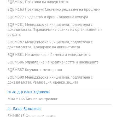
SQBM161 Практики на лидерството
SQBM163 Практикум: Системно решаване на проблеми
SQBM277 Лидерство и организационна култура
SQBM281 Мениджърска инициатива, подплатена с
доказателства. Първоначална оценка на организацията и
средата
SQBM282 Мениджърска инициатива, подплатена с
доказателства. Планиране на инициативата
SQBM381 Изследвания в бизнеса и мениджмънта
SQBM386 Управление на креативността и иновациите
SQBM387 Коучинг и менторство
SQBM390 Мениджърска инициатива, подплатена с
доказателства. Реализация, оценка, защита
гл. ас. д-р Ваня Хаджиева
MBAM163 Бизнес контролинг
ас. Лазар Базлянков
SMMB015 Финансови рамки