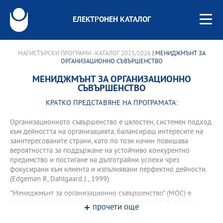
ЕЛЕКТРОНЕН КАТАЛОГ
МАГИСТЪРСКИ ПРОГРАМИ - КАТАЛОГ 2025/2026
| МЕНИДЖМЪНТ ЗА
ОРГАНИЗАЦИОННО СЪВЪРШЕНСТВО
МЕНИДЖМЪНТ ЗА ОРГАНИЗАЦИОННО
СЪВЪРШЕНСТВО
КРАТКО ПРЕДСТАВЯНЕ НА ПРОГРАМАТА:
Организационното съвършенство е цялостен, системен подход
към дейността на организацията, балансиращ интересите на
заинтересованите страни, като по този начин повишава
вероятността за поддържане на устойчиво конкурентно
предимство и постигане на дълготрайни успехи чрез
фокусирани към клиента и изпълнявани перфектно дейности.
(Edgeman R, Dahlgaard J., 1999)
"Мениджмънт за организационно съвършенство" (МОС) е
първата и единствената магистърска програма в България,
прочети още
фокусирана върху съвкупността от съвременни подходи,
техники и култура на мениджмънта, обединени от