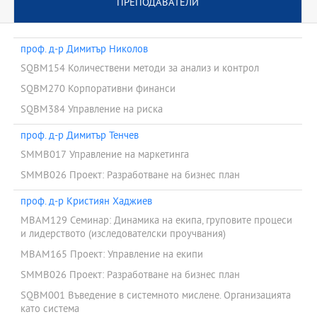
ПРЕПОДАВАТЕЛИ
4. Практическа насоченост
5. Оценяване, основано на компетентност
проф. д-р Димитър Николов
SQBM154 Количествени методи за анализ и контрол
SQBM270 Корпоративни финанси
SQBM384 Управление на риска
проф. д-р Димитър Тенчев
SMMB017 Управление на маркетинга
SMMB026 Проект: Разработване на бизнес план
проф. д-р Кристиян Хаджиев
MBAM129 Семинар: Динамика на екипа, груповите процеси
и лидерството (изследователски проучвания)
MBAM165 Проект: Управление на екипи
SMMB026 Проект: Разработване на бизнес план
SQBM001 Въведение в системното мислене. Организацията
като система