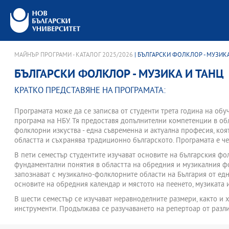
МАЙНЪР ПРОГРАМИ - КАТАЛОГ 2025/2026
| БЪЛГАРСКИ ФОЛКЛОР - МУЗИК
БЪЛГАРСКИ ФОЛКЛОР - МУЗИКА И ТАНЦ
КРАТКО ПРЕДСТАВЯНЕ НА ПРОГРАМАТА:
Програмата може да се записва от студенти трета година на обу
програма на НБУ. Тя предоставя допълнителни компетенции в об
фолклорни изкуства - една съвременна и актуална професия, коя
областта и съхранява традиционно българското. Програмата е че
В пети семестър студентите изучават основите на българския фол
фундаментални понятия в областта на обредния и музикалния фо
запознават с музикално-фолклорните области на България от една
основите на обредния календар и мястото на пеенето, музиката и
В шести семестър се изучават неравноделните размери, както и
инструменти. Продължава се разучаването на репертоар от разли
което да позволи на студентите да натрупат богат фолклорен ма