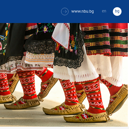
en
bg
www.nbu.bg
