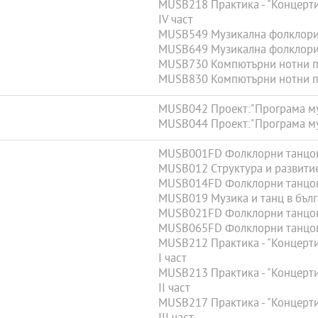
MUSB218 Практика - "Концерти,
ІV част
MUSB549 Музикална фолклорис
MUSB649 Музикална фолклорис
MUSB730 Компютърни нотни пр
MUSB830 Компютърни нотни про
MUSB042 Проект:"Програма муз
MUSB044 Проект:"Програма муз
MUSB001FD Фолклорни танцов
MUSB012 Структура и развитие
MUSB014FD Фолклорни танцов
MUSB019 Музика и танц в бълг
MUSB021FD Фолклорни танцов
MUSB065FD Фолклорни танцов
MUSB212 Практика - "Концерти,
І част
MUSB213 Практика - "Концерти,
ІI част
MUSB217 Практика - "Концерти,