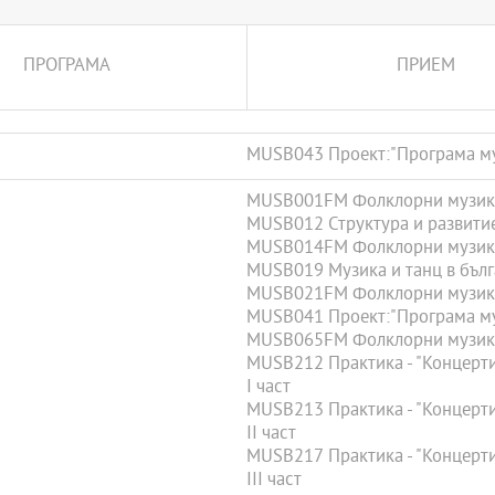
работата на създаването,
лорни произведения. Ще се
ПРОГРАМА
ПРИЕМ
 ръководството на
о на фолклорните образци в
ост в процеса на своето
 с различни състави, което
MUSB043 Проект:"Програма музи
а фолклорните изкуства.
ръководители в областта на
MUSB001FM Фолклорни музика
MUSB012 Структура и развитие
MUSB014FM Фолклорни музика
MUSB019 Музика и танц в бълг
MUSB021FM Фолклорни музика
MUSB041 Проект:"Програма муз
MUSB065FM Фолклорни музика
MUSB212 Практика - "Концерти,
І част
MUSB213 Практика - "Концерти,
ІI част
MUSB217 Практика - "Концерти,
ІII част