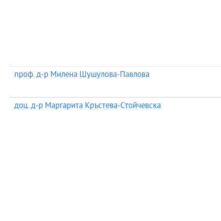
проф. д-р Милена Шушулова-Павлова
доц. д-р Маргарита Кръстева-Стойчевска