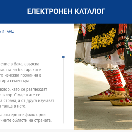
ЕЛЕКТРОНЕН КАТАЛОГ
А И ТАНЦ
чение в бакалавърска
ластта на българските
то изисква познания в
тири семестъра.
клор, като се разглеждат
лклор. Студентите се
 страна, а от друга изучават
 танца в него.
 характерните фолклорни
чните области на страната,
териал.