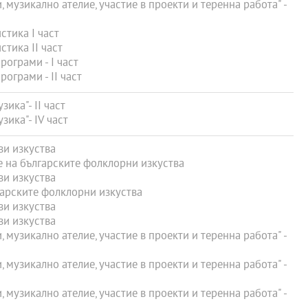
 музикално ателие, участие в проекти и теренна работа" -
тика I част
тика II част
ограми - I част
грами - ІІ част
ика"- ІІ част
ика"- ІV част
и изкуства
 на българските фолклорни изкуства
и изкуства
арските фолклорни изкуства
и изкуства
и изкуства
 музикално ателие, участие в проекти и теренна работа" -
 музикално ателие, участие в проекти и теренна работа" -
 музикално ателие, участие в проекти и теренна работа" -