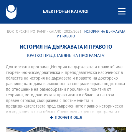
ЕЛЕКТРОНЕН КАТАЛОГ
ДОКТОРСКИ ПРОГРАМИ - КАТАЛОГ 2025/2026
| ИСТОРИЯ НА ДЪРЖАВАТА
И ПРАВОТО
ИСТОРИЯ НА ДЪРЖАВАТА И ПРАВОТО
КРАТКО ПРЕДСТАВЯНЕ НА ПРОГРАМАТА:
Докторската програма „История на държавата и правото“ има
теоретично-изследователска и преподавателска насоченост в
областта на история на държавата и правото на докторско
равнище, като дава възможност за специализирана подготовка
по отношение на разнообразни проблеми и понятия от
теорията, методологията и практиката в областта на този
правен отрасъл, съобразена с постиженията и
предизвикателствата пред съвременните правно-исторически
изследвания в тази област. Специален акцент в програмата е
прочети още
запознаването на докторантите с широк спектър от
направления, съвременни методи и техники за изучаване
областта на история на държавата и правото, както и с научни