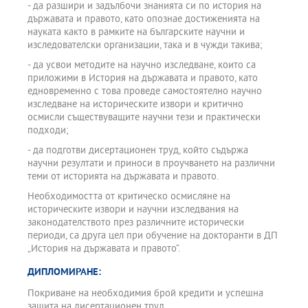
- да разшири и задълбочи знанията си по история на
държавата и правото, като опознае достиженията на
науката както в рамките на българските научни и
изследователски организации, така и в чужди такива;
- да усвои методите на научно изследване, които са
приложими в История на държавата и правото, като
едновременно с това проведе самостоятелно научно
изследване на историческите извори и критично
осмисли съществуващите научни тези и практически
подходи;
- да подготви дисертационен труд, който съдържа
научни резултати и приноси в проучването на различни
теми от историята на държавата и правото.
Необходимостта от критическо осмисляне на
историческите извори и научни изследвания на
законодателството през различните исторически
периоди, са друга цел при обучение на докторанти в ДП
„История на държавата и правото“.
ДИПЛОМИРАНЕ:
Покриване на необходимия брой кредити и успешна
защита на дисертационен труд.