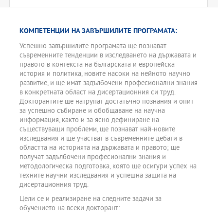
КОМПЕТЕНЦИИ НА ЗАВЪРШИЛИТЕ ПРОГРАМАТА:
Успешно завършилите програмата ще познават
съвременните тенденции в изследването на държавата и
правото в контекста на българската и европейска
история и политика, новите насоки на нейното научно
развитие, и ще имат задълбочени професионални знания
в конкретната област на дисертационния си труд.
Докторантите ще натрупат достатъчно познания и опит
за успешно събиране и обобщаване на научна
информация, както и за ясно дефиниране на
съществуващи проблеми, ще познават най-новите
изследвания и ще участват в съвременните дебати в
областта на историята на държавата и правото; ще
получат задълбочени професионални знания и
методологическа подготовка, която ще осигури успех на
техните научни изследвания и успешна защита на
дисертационния труд.
Цели се и реализиране на следните задачи за
обучението на всеки докторант: