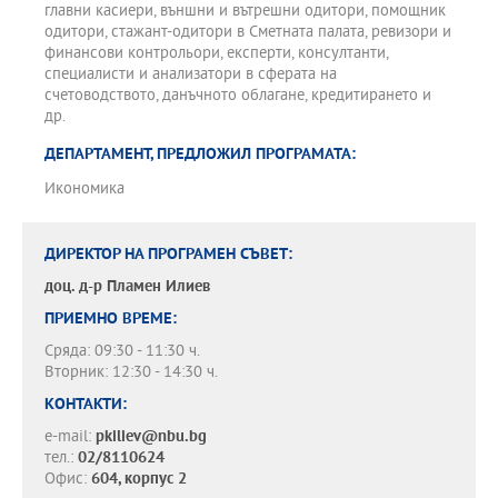
главни касиери, външни и вътрешни одитори, помощник
одитори, стажант-одитори в Сметната палата, ревизори и
финансови контрольори, експерти, консултанти,
специалисти и анализатори в сферата на
счетоводството, данъчното облагане, кредитирането и
др.
ДЕПАРТАМЕНТ, ПРЕДЛОЖИЛ ПРОГРАМАТА:
Икономика
ДИРЕКТОР НА ПРОГРАМЕН СЪВЕТ:
доц. д-р
Пламен Илиев
ПРИЕМНО ВРЕМЕ:
Сряда: 09:30 - 11:30 ч.
Вторник: 12:30 - 14:30 ч.
КОНТАКТИ:
e-mail:
pkiliev@nbu.bg
тел.:
02/8110624
Офис:
604, корпус 2