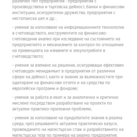
различен тип предприятия - предприятия с
производствена и търговска дейност, банки и финансови
институции, осигурителни дружества, предприятия с
нестопанска цел и др.;
- умения за използване на информационните технологии
в счетоводството, инструментите на финансово-
счетоводния анализ при изследване на състоянието на
предприятието и механизмите за контрол по отношение
на превенцията на измамите и злоупотребите в
счетоводството;
- умения за вземане на решения, осигуряващи ефективен
счетоводен мениджмънт в предприятия от различни
сфери на дейност, както и знания за възможностите при
одитиране на финансови отчети и на средства по
европейски програми и фондове;
- умения за работа в екип и за аналитично и критично
мислене посредством разработване на проекти по
актуални практико-приложни проблеми;
- умения за използване на придобитите знания в реална
среда, чрез решаването актуални практически казуси,
провеждането на магистърски стаж и разработването на
магистърска теза по примера на реално предприятие.