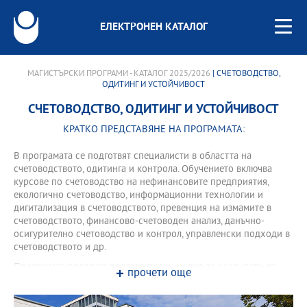
ЕЛЕКТРОНЕН КАТАЛОГ
МАГИСТЪРСКИ ПРОГРАМИ - КАТАЛОГ 2025/2026
| СЧЕТОВОДСТВО,
ОДИТИНГ И УСТОЙЧИВОСТ
СЧЕТОВОДСТВО, ОДИТИНГ И УСТОЙЧИВОСТ
КРАТКО ПРЕДСТАВЯНЕ НА ПРОГРАМАТА:
В програмата се подготвят специалисти в областта на
счетоводството, одитинга и контрола. Обучението включва
курсове по счетоводство на нефинансовите предприятия,
екологично счетоводство, информационни технологии и
дигитализация в счетоводството, превенция на измамите в
счетоводството, финансово-счетоводен анализ, данъчно-
осигурително счетоводство и контрол, управленски подходи в
счетоводството и др.
Програмата предлага подготвителен модул за кандидати от
прочети още
други образователни области.
Програмата предлага надграждащ семестър за кандидати с