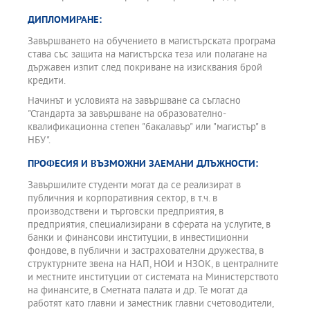
ДИПЛОМИРАНЕ:
Завършването на обучението в магистърската програма
става със защита на магистърска теза или полагане на
държавен изпит след покриване на изисквания брой
кредити.
Начинът и условията на завършване са съгласно
"Стандарта за завършване на образователно-
квалификационна степен "бакалавър" или "магистър" в
НБУ".
ПРОФЕСИЯ И ВЪЗМОЖНИ ЗАЕМАНИ ДЛЪЖНОСТИ:
Завършилите студенти могат да се реализират в
публичния и корпоративния сектор, в т.ч. в
производствени и търговски предприятия, в
предприятия, специализирани в сферата на услугите, в
банки и финансови институции, в инвестиционни
фондове, в публични и застрахователни дружества, в
структурните звена на НАП, НОИ и НЗОК, в централните
и местните институции от системата на Министерството
на финансите, в Сметната палата и др. Те могат да
работят като главни и заместник главни счетоводители,