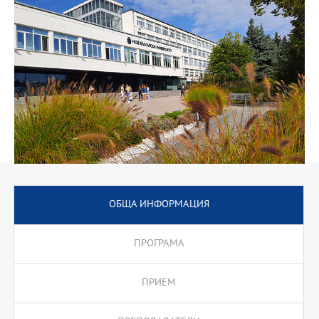
мениджърите модерни, бързи, креативни, нестандартни и
иновативни идеи, стратегии, модели, концепции и инструменти
за управление, водещи към успех на управляваните от тях
организации. Предложените от програмата аудиторни курсове
са насочени към отговори на горепосочените
предизвикателства. Извънаудиторните учебни форми включват
проекти и магистърски стаж. Магистърският стаж се
предвижда да бъде в екипи от по 3-4 студенти, които да
получават практически умения по мениджмънт, както и умения
за работа в екип. Лекторите, които ще осъществят изпълнение
на програмата са професори, доценти и главни асистенти от
НБУ и Селскостопанска академия. Едновременно с тях
участват и водещи експерти от Министерство на земеделието,
държавни агенции и изявени специалисти и консултанти от
практиката.
ОБЩА ИНФОРМАЦИЯ
Програмата предлага подготвителен модул за кандидати от
други образователни области и надграждащ семестър за
ПРОГРАМА
кандидати с образователно-квалификационна степен
“професионален бакалавър”.
ПРИЕМ