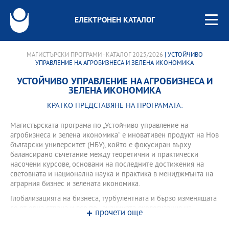
ЕЛЕКТРОНЕН КАТАЛОГ
МАГИСТЪРСКИ ПРОГРАМИ - КАТАЛОГ 2025/2026
| УСТОЙЧИВО
УПРАВЛЕНИЕ НА АГРОБИЗНЕСА И ЗЕЛЕНА ИКОНОМИКА
УСТОЙЧИВО УПРАВЛЕНИЕ НА АГРОБИЗНЕСА И
ЗЕЛЕНА ИКОНОМИКА
КРАТКО ПРЕДСТАВЯНЕ НА ПРОГРАМАТА:
Mагистърската програма по „Устойчиво управление на
агробизнеса и зелена икономика“ е иновативен продукт на Нов
български университет (НБУ), който e фокусиран върху
балансирано съчетание между теоретични и практически
насочени курсове, основани на последните достижения на
световната и национална наука и практика в мениджмънта на
аграрния бизнес и зелената икономика.
Глобализацията на бизнеса, турбулентната и бързо изменящата
се от една страна и все по - значимата екологизация на
прочети още
заинтересованите страни (Stakeholders) към проблемите на
агробизнеса и зелената икономика от друга, изискват от