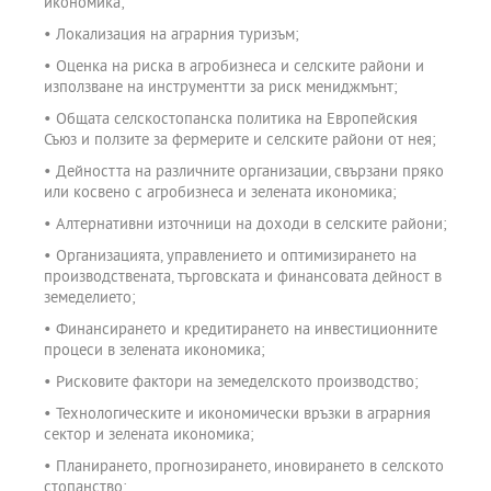
икономика;
• Локализация на аграрния туризъм;
• Оценка на риска в агробизнеса и селските райони и
използване на инструментти за риск мениджмънт;
• Общата селскостопанска политика на Европейския
Съюз и ползите за фермерите и селските райони от нея;
• Дейността на различните организации, свързани пряко
или косвено с агробизнеса и зелената икономика;
• Алтернативни източници на доходи в селските райони;
• Организацията, управлението и оптимизирането на
производствената, търговската и финансовата дейност в
земеделието;
• Финансирането и кредитирането на инвестиционните
процеси в зелената икономика;
• Рисковите фактори на земеделското производство;
• Технологическите и икономически връзки в аграрния
сектор и зелената икономика;
• Планирането, прогнозирането, иновирането в селското
стопанство;