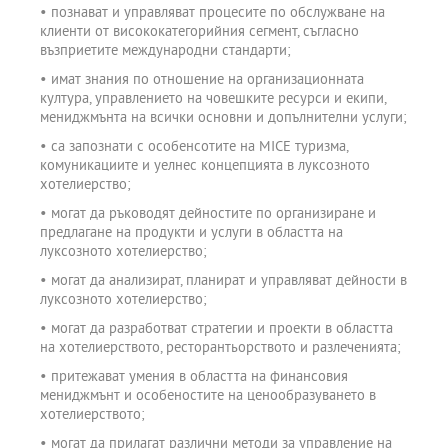
• познават и управляват процесите по обслужване на
клиенти от висококатегорийния сегмент, съгласно
възприетите международни стандарти;
• имат знания по отношение на организационната
култура, управлението на човешките ресурси и екипи,
мениджмънта на всички основни и допълнителни услуги;
• са запознати с особенсотите на MICE туризма,
комуникациите и уелнес концепцията в луксозното
хотелиерство;
• могат да ръководят дейностите по организиране и
предлагане на продукти и услуги в областта на
луксозното хотелиерство;
• могат да анализират, планират и управляват дейности в
луксозното хотелиерство;
• могат да разработват стратегии и проекти в областта
на хотелиерството, ресторантьорството и разлеченията;
• притежават умения в областта на финансовия
мениджмънт и особеностите на ценообразуването в
хотелиерството;
• могат да прилагат различни методи за управление на