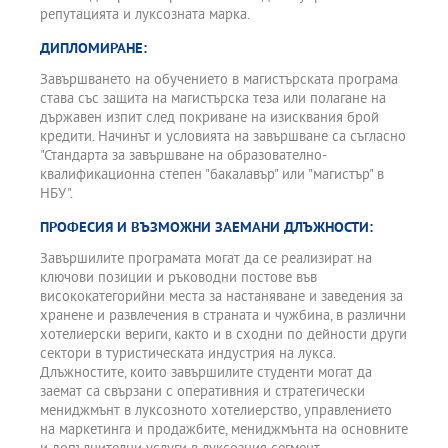
репутацията и луксозната марка.
ДИПЛОМИРАНЕ:
Завършването на обучението в магистърската програма
става със защита на магистърска теза или полагане на
държавен изпит след покриване на изисквания брой
кредити. Начинът и условията на завършване са съгласно
"Стандарта за завършване на образователно-
квалификационна степен "бакалавър" или "магистър" в
НБУ".
ПРОФЕСИЯ И ВЪЗМОЖНИ ЗАЕМАНИ ДЛЪЖНОСТИ:
Завършилите програмата могат да се реализират на
ключови позиции и ръководни постове във
висококатегорийни места за настаняване и заведения за
хранене и развлечения в страната и чужбина, в различни
хотелиерски вериги, както и в сходни по дейности други
сектори в туристическата индустрия на лукса.
Длъжностите, които завършилите студенти могат да
заемат са свързани с оперативния и стратегически
мениджмънт в луксозното хотелиерство, управлението
на маркетинга и продажбите, мениджмънта на основните