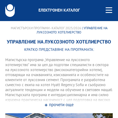
ЕЛЕКТРОНЕН КАТАЛОГ
МАГИСТЪРСКИ ПРОГРАМИ - КАТАЛОГ 2025/2026
| УПРАВЛЕНИЕ НА
ЛУКСОЗНОТО ХОТЕЛИЕРСТВО
УПРАВЛЕНИЕ НА ЛУКСОЗНОТО ХОТЕЛИЕРСТВО
КРАТКО ПРЕДСТАВЯНЕ НА ПРОГРАМАТА:
Магистърска програма „Управление на луксозното
хотелиерство“ има за цел да подготви специалисти в сектора
на луксозното хотелиерство (висококатегорийни хотели),
отговарящи на очакванията, изискванията и особеностите на
клиентите от луксозния сегмент. Програмата е разработена
съместно с екипа на хотел Hyatt Regency Sofia и съобразно
актуалните тенденции и модели на обучение в световен мащаб.
Магистърската програма е интердисциплинарна и има силно
изразена практическа насоченост с цел подготовка на високо
прочети още
квалифицирани кадри с придобит, още по време на
обучението, професионален опит. Във всички представени
курсове се провежда едно семинарно занятие с експерт от