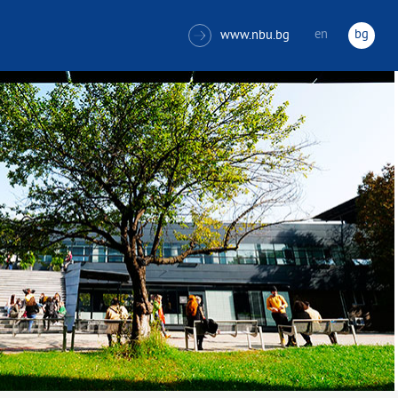
en
bg
www.nbu.bg
