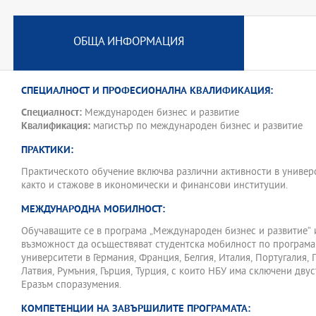
дейност.
Обучението в програма „Международен бизнес и развитие” спом
ОБЩА ИНФОРМАЦИЯ
комплекс от знания и умения, развиващи и обогатяващи експерт
капацитет на обучаваните, като по този начин осигурява конкур
професионалната им реализация.
СПЕЦИАЛНОСТ И ПРОФЕСИОНАЛНА КВАЛИФИКАЦИЯ:
Екипът, провеждащ обучението се състои от млади, висококвали
методите на преподаване специалисти с богат академичен и про
Специалност:
Международен бизнес и развитие
Преподаването чрез практически симулации и реални казуси и п
Квалификация:
магистър по международен бизнес и развитие
водещи експерти от практиката в учебния процес доближава ма
студентите до действителните условия и най-актуалните тенден
ПРАКТИКИ:
Обучението се осъществява от преподаватели от Департамент „
Практическото обучение включва различни активности в универс
академичен и практически опит в областта на международната 
както и стажове в икономически и финансови институции.
финанси, международния маркетинг и международния бизнес.
МЕЖДУНАРОДНА МОБИЛНОСТ:
Курсовете в магистърска програма „Международен бизнес и разв
основата на консултации с български компании, активно участв
Обучаващите се в програма „Международен бизнес и развитие“ 
и с държавната администрация, регулираща тази дейност.
възможност да осъществяват студентска мобилност по програма 
университети в Германия, Франция, Белгия, Италия, Португалия, 
Обучението се реализира в рамките на два семестъра.
Латвия, Румъния, Гърция, Турция, с които НБУ има сключени дву
Еразъм споразумения.
КОМПЕТЕНЦИИ НА ЗАВЪРШИЛИТЕ ПРОГРАМАТА: