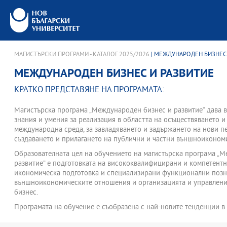
МАГИСТЪРСКИ ПРОГРАМИ - КАТАЛОГ 2025/2026
| МЕЖДУНАРОДЕН БИЗНЕС
МЕЖДУНАРОДЕН БИЗНЕС И РАЗВИТИЕ
КРАТКО ПРЕДСТАВЯНЕ НА ПРОГРАМАТА:
Магистърска програма „Международен бизнес и развитие“ дава 
знания и умения за реализация в областта на осъществяването и
международна среда, за завладяването и задържането на нови пе
създаването и прилагането на публични и частни външноикономи
Образователната цел на обучението на магистърска програма „
развитие” е подготовката на висококвалифицирани и компетент
икономическа подготовка и специализирани функционални позн
външноикономическите отношения и организацията и управлен
бизнес.
Програмата на обучение е съобразена с най-новите тенденции в 
икономика, дава съвременни познания за теорията и практиката
подготвя студентите за практическа реализация в организации 