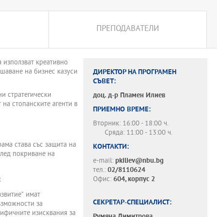
ПРЕПОДАВАТЕЛИ
а използват креативно
шаване на бизнес казуси
ДИРЕКТОР НА ПРОГРАМЕН
СЪВЕТ:
ни стратегически
доц. д-р
Пламен Илиев
 на стопанските агенти в
ПРИЕМНО ВРЕМЕ:
Вторник: 16:00 - 18:00 ч.
Сряда: 11:00 - 13:00 ч.
ама става със защита на
КОНТАКТИ:
след покриване на
e-mail:
pkiliev@nbu.bg
тел.:
02/8110624
Офис:
604, корпус 2
:
звитие“ имат
СЕКРЕТАР-СПЕЦИАЛИСТ:
ъзможности за
цифичните изисквания за
Румяна Димитрова