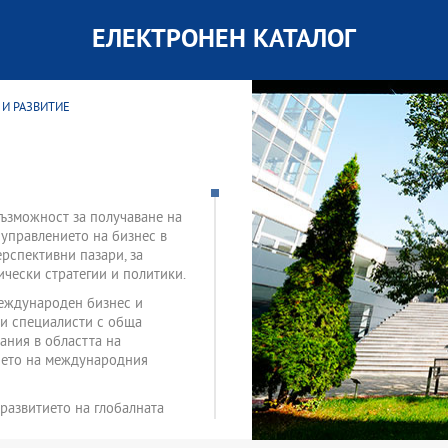
ЕЛЕКТРОНЕН КАТАЛОГ
 И РАЗВИТИЕ
възможност за получаване на
 управлението на бизнес в
рспективни пазари, за
чески стратегии и политики.
Международен бизнес и
ни специалисти с обща
ания в областта на
ието на международния
развитието на глобалната
 на международния бизнес и
с външноикономическа