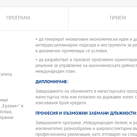
ага за формирането на
ПРОГРАМА
ПРИЕМ
изата и управленския
ентно предимство в
• да генерират иновативни икономически идеи и д
фицирани и иновативни в
интердисциплинарни подходи и инструменти за ре
фесионален опит.
в динамично променящи се условия;
остоянното участие на
ксимално обучението и
• да разработват и прилагат проблемно-ориентира
ции в международния бизнес.
решения за управление на икономическата дейност
международен план.
Икономика“ с дългогодишен
итета,
търговия, международните
ДИПЛОМИРАНЕ:
Завършването на обучението в магистърската прогр
итие” са разработени на
магистърска теза или полагане на държавен изпит 
ащи в международния бизнес,
имат
изисквания брой кредити.
„Еразъм+“ в
Полша,
ПРОФЕСИЯ И ВЪЗМОЖНИ ЗАЕМАНИ ДЛЪЖНОСТИ
странни
Завършилите програма „Международен бизнес и ра
изключително разнообразни и широкоспектърни в
професионална реализация, като отговарят на спе