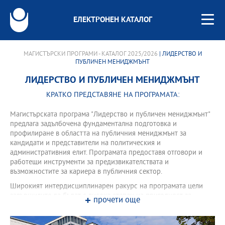
ЕЛЕКТРОНЕН КАТАЛОГ
МАГИСТЪРСКИ ПРОГРАМИ - КАТАЛОГ 2025/2026
| ЛИДЕРСТВО И
ПУБЛИЧЕН МЕНИДЖМЪНТ
ЛИДЕРСТВО И ПУБЛИЧЕН МЕНИДЖМЪНТ
КРАТКО ПРЕДСТАВЯНЕ НА ПРОГРАМАТА:
Магистърската програма "Лидерство и публичен мениджмънт"
предлага задълбочена фундаментална подготовка и
профилиране в областта на публичния мениджмънт за
кандидати и представители на политическия и
административния елит. Програмата предоставя отговори и
работещи инструменти за предизвикателствата и
възможностите за кариера в публичния сектор.
Широкият интердисциплинарен ракурс на програмата цели
завършилите да бъдат с висока степен на пригодност за
прочети още
заемане на ръководни и висши ръководни длъжности в
публични организации на централната и териториалната
администрация, както и в европейски и международни