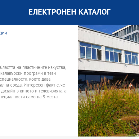
ЕЛЕКТРОНЕН КАТАЛОГ
ЕДИИ
бластта на пластичните изкуства,
акалавърски програми в тези
 специалности, което дава
лна среда. Интересен факт е, че
дизайн в киното и телевизията, а
пециалности само на 5 места.