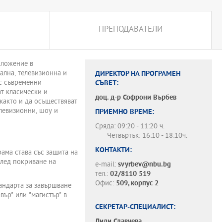
ПРЕПОДАВАТЕЛИ
иложение в
ална, телевизионна и
ДИРЕКТОР НА ПРОГРАМЕН
с съвременни
СЪВЕТ:
т класически и
доц. д-р
Софрони Върбев
както и да осъществяват
елевизионни, шоу и
ПРИЕМНО ВРЕМЕ:
Сряда: 09:20 - 11:20 ч.
Четвъртък: 16:10 - 18:10ч.
КОНТАКТИ:
ама става със защита на
след покриване на
e-mail:
svyrbev@nbu.bg
тел.:
02/8110 519
Офис:
509, корпус 2
тандарта за завършване
ър" или "магистър" в
СЕКРЕТАР-СПЕЦИАЛИСТ:
Лили Славчева