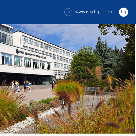
en
bg
www.nbu.bg
