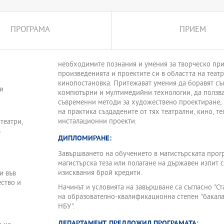
ПРОГРАМА
ПРИЕМ
необходимите познания и умения за творческо пр
произведенията и проектите си в областта на театр
кинопостановка. Притежават умения да боравят съ
и
компютърни и мултимедийни технологии, да ползва
съвременни методи за художествено проектиране, 
на практика създадените от тях театрални, кино, т
инсталационни проекти.
театри,
в
ДИПЛОМИРАНЕ:
Завършването на обучението в магистърската прогр
магистърска теза или полагане на държавен изпит 
изисквания брой кредити.
и във
ество и
Начинът и условията на завършване са съгласно "С
на образователно-квалификационна степен "бакалав
НБУ".
ДЕПАРТАМЕНТ, ПРЕДЛОЖИЛ ПРОГРАМАТА: