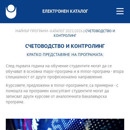
ЕЛЕКТРОНЕН КАТАЛОГ
МАЙНЪР ПРОГРАМИ - КАТАЛОГ 2025/2026
| СЧЕТОВОДСТВО И
КОНТРОЛИНГ
СЧЕТОВОДСТВО И КОНТРОЛИНГ
КРАТКО ПРЕДСТАВЯНЕ НА ПРОГРАМАТА:
След първата година на обучение студентите могат да се
обучават в основна major-програма и в minor-програма - втора
специалност от друго професионално направление.
Курсовете, предложени в minor-програмите, са примерни - с
помощта на програмен консултант студентите могат да
записват други курсове от аналогичната бакалавърска
програма.