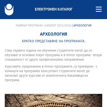
ЕЛЕКТРОНЕН КАТАЛОГ
МАЙНЪР ПРОГРАМИ - КАТАЛОГ 2025/2026
| АРХЕОЛОГИЯ
АРХЕОЛОГИЯ
КРАТКО ПРЕДСТАВЯНЕ НА ПРОГРАМАТА:
След първата година на обучение студентите могат да се
обучават в основна major-програма и в minor-програма - втора
специалност от друго професионално направление.
Курсовете, предложени в minor-програмите, са примерни - с
помощта на програмен консултант студентите могат да
записват други курсове от аналогичната бакалавърска
програма.