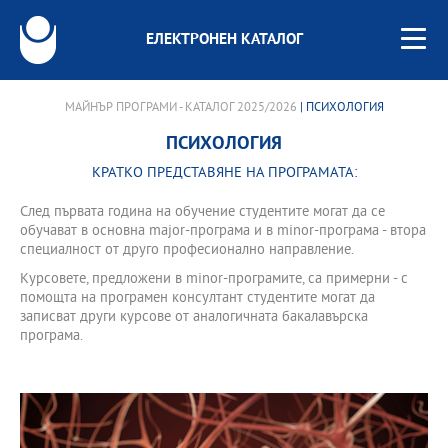
ЕЛЕКТРОНЕН КАТАЛОГ
МАЙНЪР ПРОГРАМИ - КАТАЛОГ 2025/2026
| ПСИХОЛОГИЯ
ПСИХОЛОГИЯ
КРАТКО ПРЕДСТАВЯНЕ НА ПРОГРАМАТА:
След първата година на обучение студентите могат да се
обучават в основна major-програма и в minor-програма - втора
специалност от друго професионално направление.
Курсовете, предложени в minor-програмите, са примерни - с
помощта на програмен консултант студентите могат да
записват други курсове от аналогичната бакалавърска
програма.