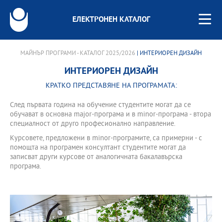
ЕЛЕКТРОНЕН КАТАЛОГ
МАЙНЪР ПРОГРАМИ - КАТАЛОГ 2025/2026
| ИНТЕРИОРЕН ДИЗАЙН
ИНТЕРИОРЕН ДИЗАЙН
КРАТКО ПРЕДСТАВЯНЕ НА ПРОГРАМАТА:
След първата година на обучение студентите могат да се
обучават в основна major-програма и в minor-програма - втора
специалност от друго професионално направление.
Курсовете, предложени в minor-програмите, са примерни - с
помощта на програмен консултант студентите могат да
записват други курсове от аналогичната бакалавърска
програма.