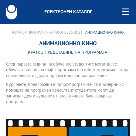
ЕЛЕКТРОНЕН КАТАЛОГ
МАЙНЪР ПРОГРАМИ - КАТАЛОГ 2025/2026
| АНИМАЦИОННО КИНО
АНИМАЦИОННО КИНО
КРАТКО ПРЕДСТАВЯНЕ НА ПРОГРАМАТА:
След първата година на обучение студентите могат да се
обучават в основна major-програма и в minor-програма - втора
специалност от друго професионално направление.
Курсовете, предложени в minor-програмите, са примерни - с
помощта на програмен консултант студентите могат да
записват други курсове от аналогичната бакалавърска
програма.