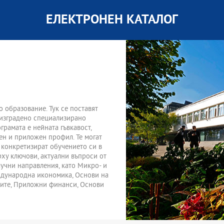
ЕЛЕКТРОНЕН КАТАЛОГ
 образование. Тук се поставят
е изградено специализирано
грамата е нейната гъвкавост,
чен и приложен профил. Те могат
 конкретизират обучението си в
рху ключови, актуални въпроси от
учни направления, като Микро- и
ждународна икономика, Основи на
нсите, Приложни финанси, Основи