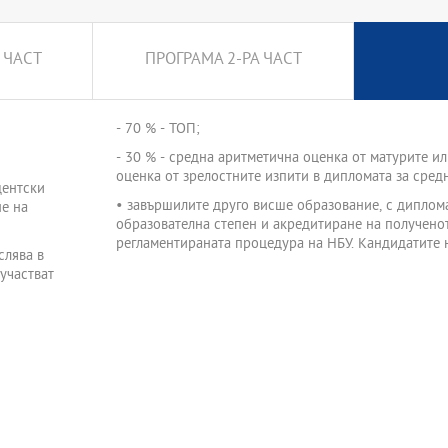
 ЧАСТ
ПРОГРАМА 2-РА ЧАСТ
- 70 % - ТОП;
- 30 % - средна аритметична оценка от матурите и
оценка от зрелостните изпити в дипломата за сред
дентски
• завършилите друго висше образование, с диплома
не на
образователна степен и акредитиране на получено
регламентираната процедура на НБУ. Кандидатите н
слява в
участват