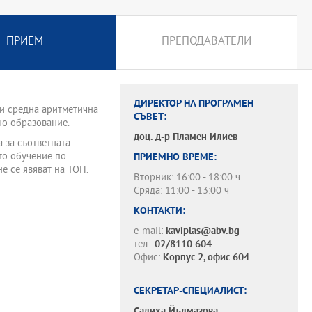
ПРИЕМ
ПРЕПОДАВАТЕЛИ
ДИРЕКТОР НА ПРОГРАМЕН
ли средна аритметична
СЪВЕТ:
но образование.
доц. д-р
Пламен Илиев
 за съответната
то обучение по
ПРИЕМНО ВРЕМЕ:
е се явяват на ТОП.
Вторник: 16:00 - 18:00 ч.
Сряда: 11:00 - 13:00 ч
КОНТАКТИ:
e-mail:
kaviplas@abv.bg
тел.:
02/8110 604
Офис:
Корпус 2, офис 604
СЕКРЕТАР-СПЕЦИАЛИСТ:
Салиха Йълмазова