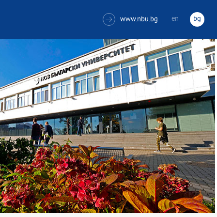
en
bg
www.nbu.bg
