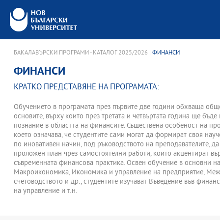
БАКАЛАВЪРСКИ ПРОГРАМИ - КАТАЛОГ 2025/2026
| ФИНАНСИ
ФИНАНСИ
КРАТКО ПРЕДСТАВЯНЕ НА ПРОГРАМАТА:
Обучението в програмата през първите две години обхваща общо
основите, върху които през третата и четвъртата година ще бъд
познание в областта на финансите. Съществена особеност на про
което означава, че студентите сами могат да формират своя нау
по иновативен начин, под ръководството на преподавателите, да
проложен план чрез самостоятелни работи, които акцентират въ
съвременната финансова практика. Освен обучение в основни на
Макроикономика, Икономика и управление на предприятие, Ме
счетоводството и др., студентите изучават Въведение във фина
на управление и т.н.