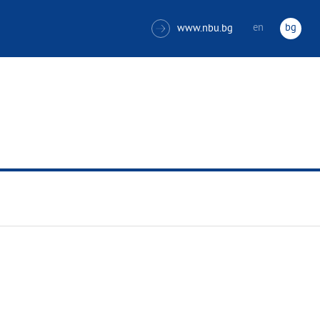
en
bg
www.nbu.bg
