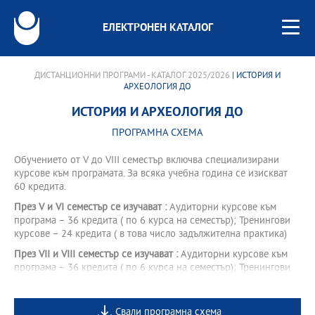
ЕЛЕКТРОНЕН КАТАЛОГ
ДИСТАНЦИОННИ ПРОГРАМИ - КАТАЛОГ 2025/2026
| ИСТОРИЯ И
АРХЕОЛОГИЯ ДО
ИСТОРИЯ И АРХЕОЛОГИЯ ДО
ПРОГРАМНА СХЕМА
Обучението от V до VІІІ семестър включва специализирани
курсове към програмата. За всяка учебна година се изискват
60 кредита.
През V и VI семестър се изучават :
Аудиторни курсове към
програма – 36 кредита ( по 6 курса на семестър); Тренингови
курсове – 24 кредита ( в това число задължителна практика)
През VII и VIII семестър се изучават :
Аудиторни курсове към
програма – 36 кредита ( по 6 курса на семестър); Тренингови
курсове – 24 кредита ( в това число задължителен стаж)
Свали програмна схема