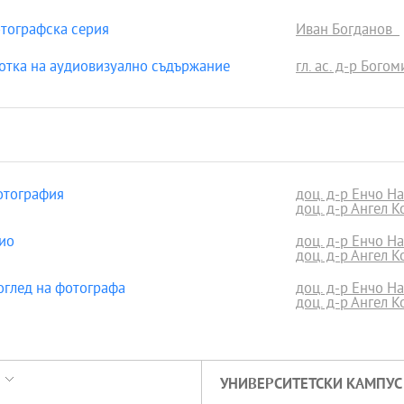
тографска серия
Иван Богданов
отка на аудиовизуално съдържание
гл. ас. д-р Бого
отография
доц. д-р Енчо Н
доц. д-р Ангел К
ио
доц. д-р Енчо Н
доц. д-р Ангел К
оглед на фотографа
доц. д-р Енчо Н
доц. д-р Ангел К
УНИВЕРСИТЕТСКИ КАМПУС