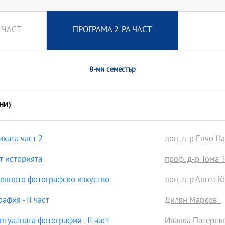
 ЧАСТ
ПРОГРАМА 2-РА ЧАСТ
8-ми семестър
НИ)
ката част 2
доц. д-р Енчо Н
т историята
проф. д-р Тома 
енното фотографско изкуство
доц. д-р Ангел К
фия - ІІ част
Дилян Марков
туалната фотография - ІІ част
Иванка Патерс