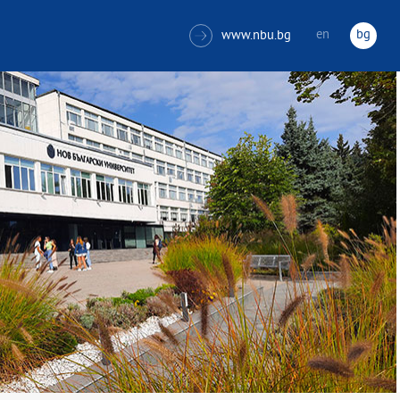
en
bg
www.nbu.bg
