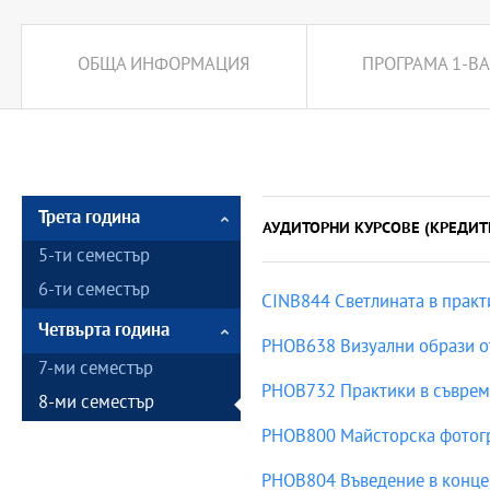
ОБЩА ИНФОРМАЦИЯ
ПРОГРАМА 1-ВА
Трета година
АУДИТОРНИ КУРСОВЕ (КРЕДИТ
5-ти семестър
6-ти семестър
CINB844 Светлината в практи
Четвърта година
PHOB638 Визуални образи о
7-ми семестър
PHOB732 Практики в съврем
8-ми семестър
PHOB800 Майсторска фотогра
PHOB804 Въведение в концеп