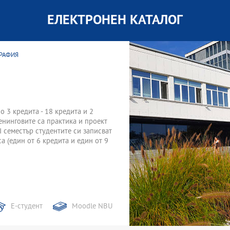
ЕЛЕКТРОНЕН КАТАЛОГ
ГРАФИЯ
по 3 кредита - 18 кредита и 2
ренинговите са практика и проект
II семестър студентите си записват
а (един от 6 кредита и един от 9
Е-студент
Moodle NBU