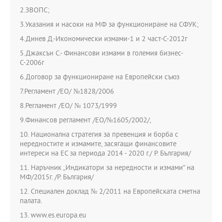
2.ЗВОПС;
3.Указания и насоки на МФ за функциониране на СФУК;
4.Динев Д.-Икономически измами-1 и 2 част-С-2012г
5.Джаксън С.- Финансови измами в големия бизнес-
С-2006г
6.Договор за функциониране на Европейски съюз
7.Регламент /ЕО/ №1828/2006
8.Регламент /ЕО/ № 1073/1999
9.Финансов регламент /ЕО/№1605/2002/,
10. Национална стратегия за превенция и борба с
нередностите и измамите, засягащи финансовите
интереси на ЕС за периода 2014 - 2020 г./ Р. България/
11. Наръчник „Индикатори за нередности и измами” на
МФ/2015г. /Р. България/
12. Специален доклад № 2/2011 на Европейската сметна
палата.
13. www.es.europa.eu