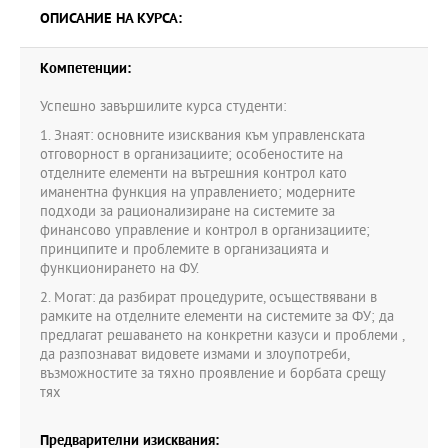
ОПИСАНИЕ НА КУРСА:
Компетенции:
Успешно завършилите курса студенти:
1. Знаят: основните изисквания към управленската
отговорност в организациите; особеностите на
отделните елементи на вътрешния контрол като
иманентна функция на управлението; модерните
подходи за рационализиране на системите за
финансово управление и контрол в организациите;
принципите и проблемите в организацията и
функционирането на ФУ.
2. Могат: да разбират процедурите, осъществявани в
рамките на отделните елементи на системите за ФУ; да
предлагат решаването на конкретни казуси и проблеми ,
да разпознават видовете измами и злоупотреби,
възможностите за тяхно проявление и борбата срещу
тях
Предварителни изисквания: