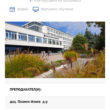
Към курсовете на програмата
График
Виртуално обучение
ПРЕПОДАВАТЕЛ(И):
доц. Пламен Илиев д-р