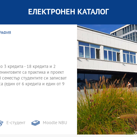
ЕЛЕКТРОНЕН КАТАЛОГ
ГРАФИЯ
по 3 кредита - 18 кредита и 2
ренинговите са практика и проект
II семестър студентите си записват
а (един от 6 кредита и един от 9
Е-студент
Moodle NBU