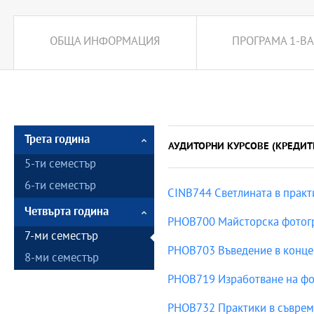
ОБЩА ИНФОРМАЦИЯ
ПРОГРАМА 1-ВА
Трета година
АУДИТОРНИ КУРСОВЕ (КРЕДИТ
5-ти семестър
6-ти семестър
CINB744 Светлината в практи
Четвърта година
PHOB700 Майсторска фотогра
7-ми семестър
PHOB703 Въведение в концеп
8-ми семестър
PHOB719 Изработване на фо
PHOB732 Практики в съврем