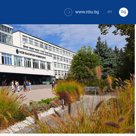
en
bg
www.nbu.bg
