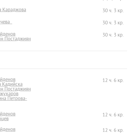
на Караджова
30 ч. 3 кр.
нчева
30 ч. 3 кр.
айденов
30 ч. 3 кр.
ян Постаджиян
айденов
12 ч. 6 кр.
а Кадийска
ян Постаджиян
ожухаров
рина Петрова-
айденов
12 ч. 6 кр.
оцев
айденов
12 ч. 6 кр.