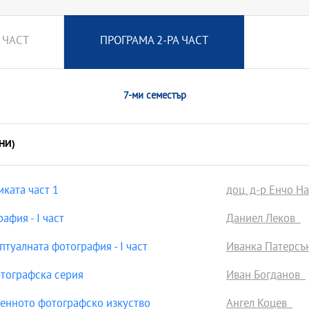
 ЧАСТ
ПРОГРАМА 2-РА ЧАСТ
7-ми семестър
НИ)
ката част 1
доц. д-р Енчо Н
фия - І част
Даниел Леков
туалната фотография - І част
Иванка Патерс
тографска серия
Иван Богданов
енното фотографско изкуство
Ангел Коцев