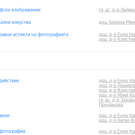
афско изображение
гл. ас. д-р Лиля
ални изкуства
доц. Боряна Ми
авни аспекти на фотографията
доц. д-р Енчо Н
доц. д-р Кристи
действие
доц. д-р Енчо Н
доц. д-р Даниел
доц. д-р Кристи
доц. д-р Илия К
гл. ас. д-р Заха
Проданова
 екип
доц. д-р Енчо Н
доц. д-р Ангел К
 фотография
доц. д-р Енчо Н