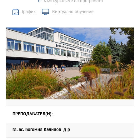
Към курсовете на програмата
График
Виртуално обучение
ПРЕПОДАВАТЕЛ(И):
гл. ас. Богомил Калинов д-р