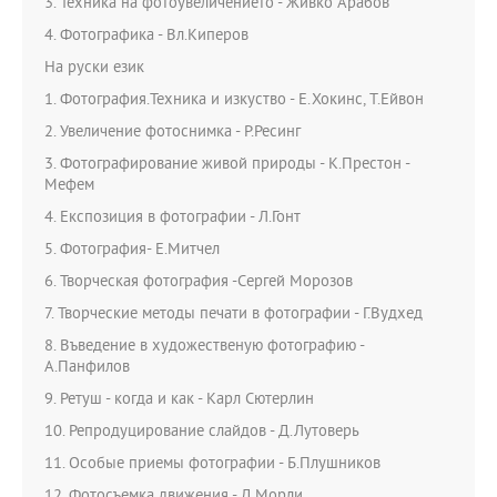
3. Техника на фотоувеличението - Живко Арабов
4. Фотографика - Вл.Киперов
На руски език
1. Фотография.Техника и изкуство - Е.Хокинс, Т.Ейвон
2. Увеличение фотоснимка - Р.Ресинг
3. Фотографирование живой природы - К.Престон -
Мефем
4. Експозиция в фотографии - Л.Гонт
5. Фотография- Е.Митчел
6. Творческая фотография -Сергей Морозов
7. Творческие методы печати в фотографии - Г.Вудхед
8. Въведение в художественую фотографию -
А.Панфилов
9. Ретуш - когда и как - Карл Сютерлин
10. Репродуцирование слайдов - Д.Лутоверь
11. Особые приемы фотографии - Б.Плушников
12. Фотосъемка движения - Д.Морли