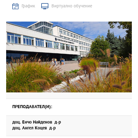
График
Виртуално обучение
ПРЕПОДАВАТЕЛ(И):
доц. Енчо Найденов д-р
доц. Ангел Коцев д-р