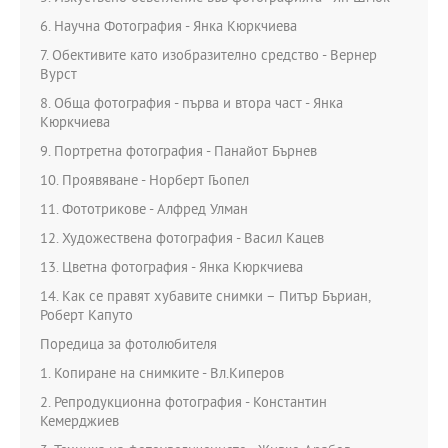
6. Научна Фотография - Янка Кюркчиева
7. Обективите като изобразително средство - Вернер
Вурст
8. Обща фотография - първа и втора част - Янка
Кюркчиева
9. Портретна фотография - Панайот Бърнев
10. Проявяване - Норберт Гьопел
11. Фототрикове - Алфред Улман
12. Художествена фотография - Васил Кацев
13. Цветна фотография - Янка Кюркчиева
14. Как се правят хубавите снимки – Питър Бъриан,
Роберт Капуто
Поредица за фотолюбителя
1. Копиране на снимките - Вл.Киперов
2. Репродукционна фотография - Константин
Кемерджиев