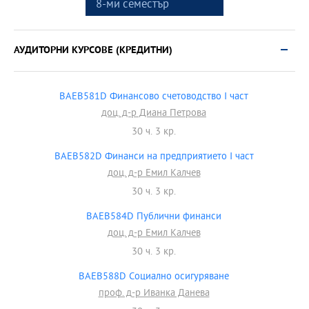
8-ми семестър
АУДИТОРНИ КУРСОВЕ (КРЕДИТНИ)
BAEB581D Финансово счетоводство І част
доц. д-р Диана Петрова
30 ч. 3 кр.
BAEB582D Финанси на предприятието І част
доц. д-р Емил Калчев
30 ч. 3 кр.
BAEB584D Публични финанси
доц. д-р Емил Калчев
30 ч. 3 кр.
BAEB588D Социално осигуряване
проф. д-р Иванка Данева