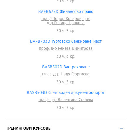
30 ч. 3 кр.
BAEB675D Финансово право
проф. Тодор Коларов, д.н.
д-р Росица Цанкова
30 ч. 3 кр.
BAFB703D Търговско банкиране Iчаст
проф. д-р Ренета Димитрова
30 ч. 3 кр.
BASB502D Застраховане
гл. ас. д-р Надя Георгиева
30 ч. 3 кр.
BASB503D Счетоводен документооборот
проф. д-р Валентина Станева
30 ч. 3 кр.
ТРЕНИНГОВИ КУРСОВЕ