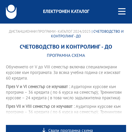
ЕЛЕКТРОНЕН КАТАЛОГ
ДИСТАНЦИОННИ ПРОГРАМИ - КАТАЛОГ 2024/2025
| СЧЕТОВОДСТВО И
КОНТРОЛИНГ - ДО
СЧЕТОВОДСТВО И КОНТРОЛИНГ - ДО
ПРОГРАМНА СХЕМА
Обучението от V до VІІІ семестър включва специализирани
курсове към програмата. За всяка учебна година се изискват
60 кредита.
През V и VI семестър се изучават :
Аудиторни курсове към
програма – 36 кредита ( по 6 курса на семестър); Тренингови
курсове – 24 кредита ( в това число задължителна практика)
През VII и VIII семестър се изучават :
Аудиторни курсове към
програма – 36 кредита ( по 6 курса на семестър); Тренингови
курсове – 24 кредита ( в това число задължителен стаж)
Свали програмна схема