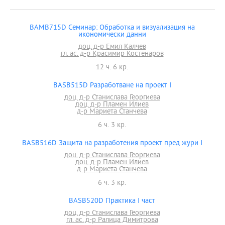
BAMB715D Семинар: Обработка и визуализация на
икономически данни
доц. д-р Емил Калчев
гл. ас. д-р Красимир Костенаров
12 ч. 6 кр.
BASB515D Разработване на проект I
доц. д-р Станислава Георгиева
доц. д-р Пламен Илиев
д-р Мариета Станчева
6 ч. 3 кр.
BASB516D Защита на разработения проект пред жури I
доц. д-р Станислава Георгиева
доц. д-р Пламен Илиев
д-р Мариета Станчева
6 ч. 3 кр.
BASB520D Практика I част
доц. д-р Станислава Георгиева
гл. ас. д-р Ралица Димитрова