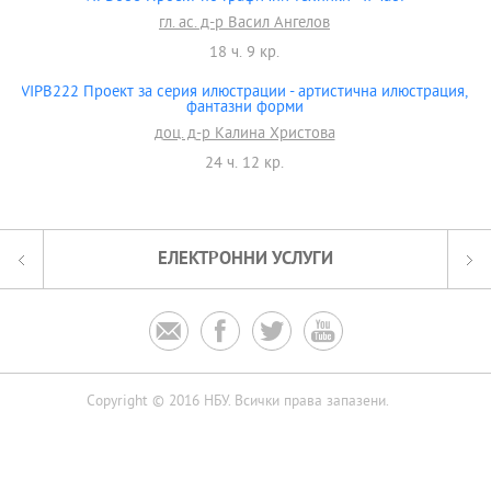
гл. ас. д-р Васил Ангелов
18 ч. 9 кр.
VIPB222 Проект за серия илюстрации - артистична илюстрация,
фантазни форми
доц. д-р Калина Христова
24 ч. 12 кр.
ЕЛЕКТРОННИ УСЛУГИ




Copyright © 2016 НБУ. Всички права запазени.