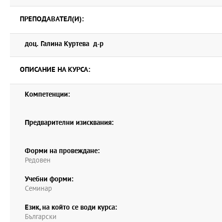
ПРЕПОДАВАТЕЛ(И):
доц. Галина Куртева д-р
ОПИСАНИЕ НА КУРСА:
Компетенции:
Предварителни изисквания:
Форми на провеждане:
Редовен
Учебни форми:
Семинар
Език, на който се води курса:
Български