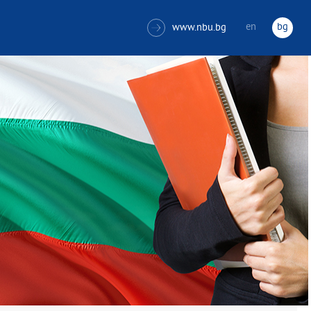
en
bg
www.nbu.bg
