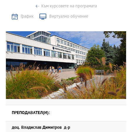
Към курсовете на програмата
График
Виртуално обучение
ПРЕПОДАВАТЕЛ(И):
доц. Владислав Димитров д-р