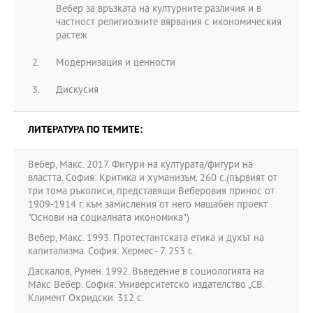
Вебер за връзката на културните различия и в
частност религиозните вярвания с икономическия
растеж
Модернизация и ценности
Дискусия
ЛИТЕРАТУРА ПО ТЕМИТЕ:
Вебер, Макс. 2017. Фигури на културата/фигури на
властта. София: Критика и хуманизъм. 260 с.(първият от
три тома ръкописи, представящи Веберовия принос от
1909-1914 г. към замисления от него мащабен проект
"Основи на социалната икономика")
Вебер, Макс. 1993. Протестантската етика и духът на
капитализма. София: Хермес–7. 253 с.
Даскалов, Румен. 1992. Въведение в социологията на
Макс Вебер. София: Университетско издателство „СВ.
Климент Охридски. 312 с.