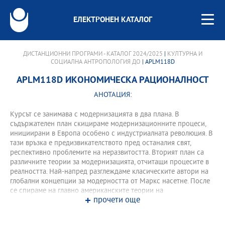
ЕЛЕКТРОНЕН КАТАЛОГ
ДИСТАНЦИОННИ ПРОГРАМИ - КАТАЛОГ 2024/2025
|
КУЛТУРНА И
СОЦИАЛНА АНТРОПОЛОГИЯ ДО
| APLM118D
APLM118D ИКОНОМИЧЕСКА РАЦИОНАЛНОСТ
АНОТАЦИЯ:
Курсът се занимава с модернизацията в два плана. В
съдържателен план скицираме модернизационните процеси,
инициирани в Европа особено с индустриалната революция. В
тази връзка е предизвикателството пред останалия свят,
респективно проблемите на неразвитостта. Вторият план са
различните теории за модернизацията, отчитащи процесите в
реалността. Най-напред разглеждаме класическите автори на
глобални концепции за модерността от Маркс насетне. После
се спираме на главно американските теории на
прочети още
модернизацията от времето след Втората световна война и на
тяхната критическа ревизия от по-късни автори. Най-сетне се
спираме и на силно критически теории на развитието,