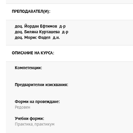
ПРЕПОДАВАТЕЛ(И):
доц. Йордан Ефтимов д-р
доц. Биляна Курташева д-р
доц. Морис Фадел д.н.
ОПИСАНИЕ НА КУРСА:
Компетенции:
Предварителни изисквания:
Форми на провеждане:
Редовен
Учебни форми:
Практика, практикум