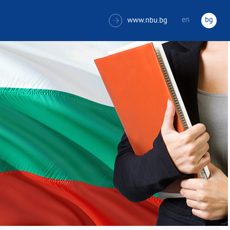
en
bg
www.nbu.bg
