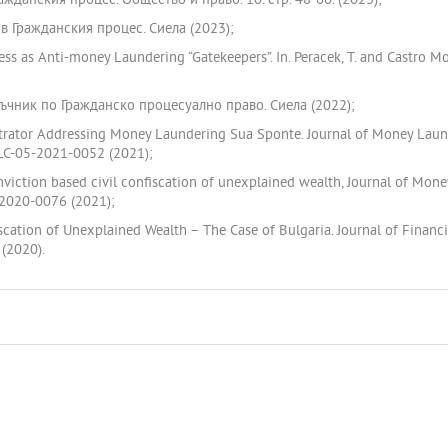
ажданския процес. Общество и право. 10. стр. 48-60. (2023);
 в Гражданския процес. Сиела (2023);
ness as Anti-money Laundering “Gatekeepers”. In. Peracek, T. and Castro Mo
аръчник по Гражданско процесуално право. Сиела (2022);
bitrator Addressing Money Laundering Sua Sponte. Journal of Money Laund
MLC-05-2021-0052 (2021);
onviction based civil confiscation of unexplained wealth, Journal of Money
-2020-0076 (2021);
fiscation of Unexplained Wealth – The Case of Bulgaria. Journal of Financi
(2020).