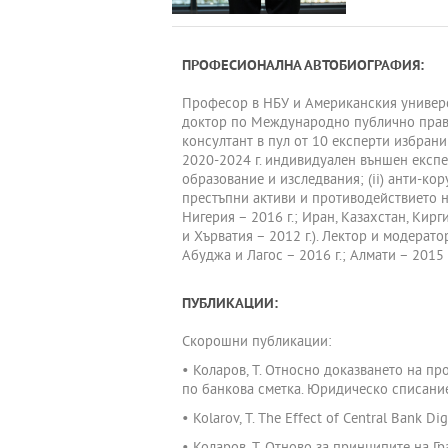
ПРОФЕСИОНАЛНА АВТОБИОГРАФИЯ:
Професор в НБУ и Американския универси
доктор по Международно публично право 
консултант в пул от 10 експерти избрани 
2020-2024 г. индивидуален външен експер
образование и изследвания; (ii) анти-ко
престъпни активи и противодействието н
Нигерия – 2016 г.; Иран, Казахстан, Кирги
и Хърватия – 2012 г.). Лектор и модера
Абуджа и Лагос – 2016 г.; Алмати – 2015 
ПУБЛИКАЦИИ:
Скорошни публикации:
• Коларов, Т. Относно доказването на пр
по банкова сметка. Юридическо списание н
• Kolarov, T. The Effect of Central Bank Dig