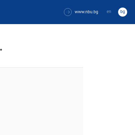
en
bg
www.nbu.bg

.