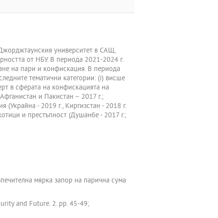
и Джорджтаунския университет в САЩ,
ността от НБУ. В периода 2021-2024 г.
пране на пари и конфискация. В периода
следните тематични категории: (i) висше
перт в сферата на конфискацията на
Афганистан и Пакистан – 2017 г.;
 (Украйна - 2019 г., Киргизстан - 2018 г.
тици и престъпност (Душанбе - 2017 г.;
езпечителна мярка запор на парична сума
urity and Future. 2. pp. 45-49;