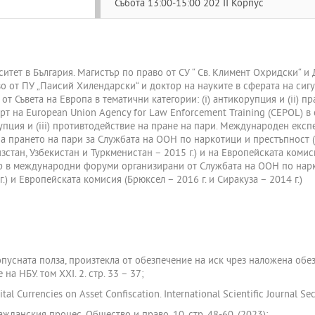
Събота 13:00-15:00 202 II Корпус
тет в България. Магистър по право от СУ “ Св. Климент Охридски“ 
от ПУ „Паисий Хилендарски“ и доктор на науките в сферата на сигур
от Съвета на Европа в тематични категории: (i) антикорупция и (ii) 
т на European Union Agency for Law Enforcement Training (CEPOL) в 
рупция и (iii) противтодействие на пране на пари. Международен екс
а прането на пари за Службата на ООН по наркотици и престъпност (
зстан, Узбекистан и Туркменистан – 2015 г.) и на Европейската комисия
тор в международни форуми организирани от Службата на ООН по нарко
г.) и Европейската комисия (Брюксел – 2016 г. и Сиракуза – 2014 г.)
опусната полза, произтекла от обезпечение на иск чрез наложена об
а НБУ. том XXI. 2. стр. 33 – 37;
ital Currencies on Asset Confiscation. International Scientific Journal Sec