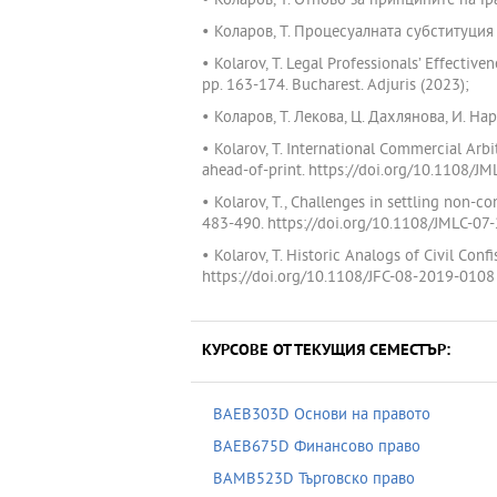
• Коларов, Т. Отново за принципите на Гр
• Коларов, Т. Процесуалната субституция
• Kolarov, T. Legal Professionals’ Effective
pp. 163-174. Bucharest. Adjuris (2023);
• Коларов, Т. Лекова, Ц. Дахлянова, И. Н
• Kolarov, T. International Commercial Ar
ahead-of-print. https://doi.org/10.1108/J
• Kolarov, T., Challenges in settling non-c
483-490. https://doi.org/10.1108/JMLC-07
• Kolarov, T. Historic Analogs of Civil Con
https://doi.org/10.1108/JFC-08-2019-0108 
КУРСОВЕ ОТ ТЕКУЩИЯ СЕМЕСТЪР:
BAEB303D Основи на правото
BAEB675D Финансово право
BAMB523D Търговско право