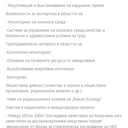
- Рекултивация и възстановяване на нарушени терени
Възможности за експертиза в областта на:
- Мониторинг на околната среда
-Системи за управление на околната среда,качество и
безопасни и здравословни условия на труд
Преподавателски интереси в областта на:
-Екологичен мониторинг
-Опазване на почвените ресурси от замърсяване
-Възобновяеми енергийни източници
-Биогорива
Обществена дейност (членство в научни и обществени
организации, редакционни колегии и др.):
-Член на редакционната колегиа на „Balкan Ecology“
Участие в национални и международни проекти:
- Между 2003и 2006г“Изследване качествата на биошлама като
заместител на високоенергоемки изкуствени торове”
,финансиран от фонда за стратегически изследвания на НБУ