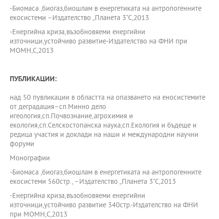
-Биомаса ,биогаз,биошлам в енергетиката на антропогенните
екосистеми –Издателство „Планета 3“С,2013
-Енергийна криза,възобновяеми енергийни
източници,устойчиво развитие-Издателство на ФНИ при
МОМН,С,2013
ПУБЛИКАЦИИ:
над 50 пувликации в областта на опазването на еносистемите
от деградация–сп.Минно дело
игеология,сп.Почвознание,агрохимия и
екология,сп.Селскостопанска наука,сп.Екология и бъдеще и
редица участия и доклади на наши и международни научни
форуми
Монографии
-Биомаса ,биогаз,биошлам в енергетиката на антропогенните
екосистеми 560стр., –Издателство „Планета 3“С,2013
-Енергийна криза,възобновяеми енергийни
източници,устойчиво развитие 340стр.-Издателство на ФНИ
при МОМН,С,2013