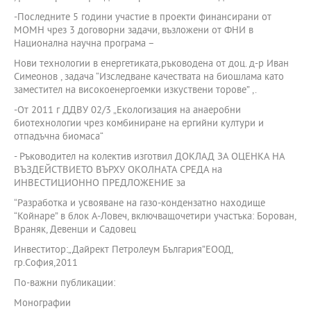
-Последните 5 години участие в проекти финансирани от
МОМН чрез 3 договорни задачи, възложени от ФНИ в
Национална научна програма –
Нови технологии в енергетиката,ръководена от доц. д-р Иван
Симеонов , задача “Изследване качествата на биошлама като
заместител на високоенергоемки изкуствени торове” ,.
-От 2011 г ДДВУ 02/3 „Екологизация на анаеробни
биотехнологии чрез комбиниране на ергийни култури и
отпадъчна биомаса“
- Ръководител на колектив изготвил ДОКЛАД ЗА ОЦЕНКА НА
ВЪЗДЕЙСТВИЕТО ВЪРХУ ОКОЛНАТА СРЕДА на
ИНВЕСТИЦИОННО ПРЕДЛОЖЕНИЕ за
“Разработка и усвояване на газо-кондензатно находище
“Койнаре” в блок А-Ловеч, включващочетири участъка: Борован,
Враняк, Девенци и Садовец
Инвеститор:„Дайрект Петролеум България”ЕООД,
гр.София,2011
По-важни публикации:
Монографии