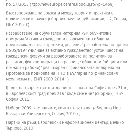
no. 17/2015 ( ttp://neweurope.centre.ubbcluj.ro/?p=1468)
Възстановяване на връзката между теория и практика в
политическите науки (сборник научни публикации, т. 2, София,
НБУ 2015 г.)
Разработване на обучителен материал към обучителна
програма "Активни граждани и съвременната община:
предизвикателства, стратегии, решения" разработена по проект
BG05/619 "Училище за активно гражданство: устойчивост на
граждански форуми за разработването на политики за
развитие, функциониращи на равнище общности (общини или
по-малки райони)" реализиран с финансовата подкрепа на
Програма за подкрепа на НПО в България по финансовия
механизъм на ЕИП 2009-2014 г.)
Градът на творчеството и знанието – пътят на София през 21 в.,
в Европейският град през 21в.: къде сме ние? (сборник), НБУ,
София 2011;
Избори 2009: кампаниите, които отсъстваха. (сборник) Нов
Български Университет, София, 2010 г.;
Партии на ръба, Европейски информационен център, Велико
Търново, 2010