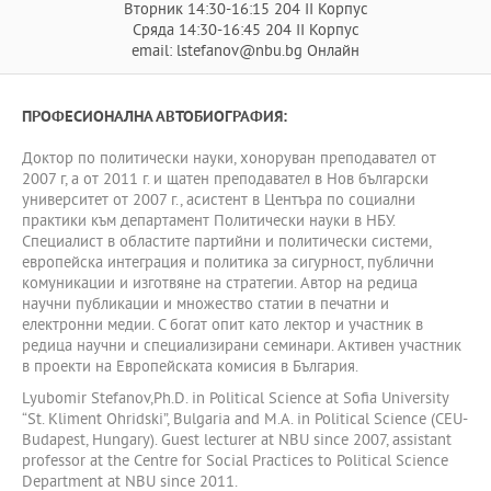
Вторник 14:30-16:15 204 II Корпус
Сряда 14:30-16:45 204 II Корпус
email: lstefanov@nbu.bg Онлайн
ПРОФЕСИОНАЛНА АВТОБИОГРАФИЯ:
Доктор по политически науки, хоноруван преподавател от
2007 г, а от 2011 г. и щатен преподавател в Нов български
университет от 2007 г., асистент в Центъра по социални
практики към департамент Политически науки в НБУ.
Специалист в областите партийни и политически системи,
европейска интеграция и политика за сигурност, публични
комуникации и изготвяне на стратегии. Автор на редица
научни публикации и множество статии в печатни и
електронни медии. С богат опит като лектор и участник в
редица научни и специализирани семинари. Активен участник
в проекти на Европейската комисия в България.
Lyubomir Stefanov,Ph.D. in Political Science at Sofia University
“St. Kliment Ohridski”, Bulgaria and M.A. in Political Science (CEU-
Budapest, Hungary). Guest lecturer at NBU since 2007, assistant
professor at the Centre for Social Practices to Political Science
Department at NBU since 2011.