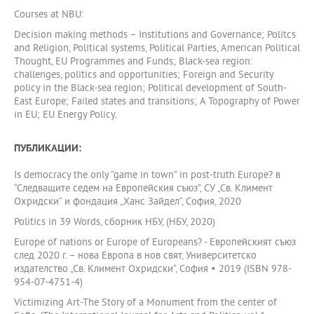
Courses at NBU:
Decision making methods – Institutions and Governance; Politcs
and Religion, Political systems, Political Parties, American Political
Thought, EU Programmes and Funds; Black-sea region:
challenges, politics and opportunities; Foreign and Security
policy in the Black-sea region; Political development of South-
East Europe; Failed states and transitions; A Topography of Power
in EU; EU Energy Policy.
ПУБЛИКАЦИИ:
Is democracy the only “game in town” in post-truth Europe? в
“Следващите седем на Европейския съюз”, СУ „Св. Климент
Охридски“ и фондация „Ханс Зайдел“, София, 2020
Politics in 39 Words, сборник НБУ, (НБУ, 2020)
Europe of nations or Europe of Europeans? - Европейският съюз
след 2020 г. – нова Европа в нов свят, Университетско
издателство „Св. Климент Охридски“, София • 2019 (ISBN 978-
954-07-4751-4)
Victimizing Art-The Story of a Monument from the center of