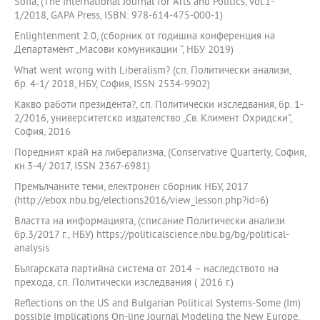
Sofia, (The International Journal for Arts and Politics, vol.1-
1/2018, GAPA Press, ISBN: 978-614-475-000-1)
Enlightenment 2.0, (сборник от годишна конференция на
Департамент „Масови комуникации “, НБУ 2019)
What went wrong with Liberalism? (сп. Политически анализи,
бр. 4-1/ 2018, НБУ, София, ISSN 2534-9902)
Какво работи президента?, сп. Политически изследвания, бр. 1-
2/2016, университетско издателство „Св. Климент Охридски“,
София, 2016
Поредният край на либерализма, (Conservative Quarterly, София,
кн.3-4/ 2017, ISSN 2367-6981)
Премълчаните теми, електронен сборник НБУ, 2017
(http://ebox.nbu.bg/elections2016/view_lesson.php?id=6)
Властта на информацията, (списание Политически анализи
бр.3/2017 г., НБУ) https://politicalscience.nbu.bg/bg/political-
analysis
Българската партийна система от 2014 – наследството на
прехода, сп. Политически изследвания ( 2016 г.)
Reflections on the US and Bulgarian Political Systems-Some (Im)
possible Implications On-line Journal Modeling the New Europe,